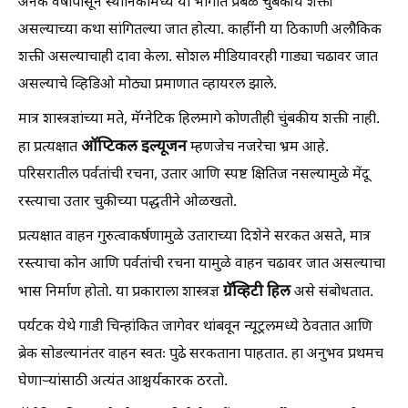
अनेक वर्षांपासून स्थानिकांमध्ये या भागात प्रबळ चुंबकीय शक्ती
असल्याच्या कथा सांगितल्या जात होत्या. काहींनी या ठिकाणी अलौकिक
शक्ती असल्याचाही दावा केला. सोशल मीडियावरही गाड्या चढावर जात
असल्याचे व्हिडिओ मोठ्या प्रमाणात व्हायरल झाले.
मात्र शास्त्रज्ञांच्या मते, मॅग्नेटिक हिलमागे कोणतीही चुंबकीय शक्ती नाही.
ऑप्टिकल इल्यूजन
हा प्रत्यक्षात
म्हणजेच नजरेचा भ्रम आहे.
परिसरातील पर्वतांची रचना, उतार आणि स्पष्ट क्षितिज नसल्यामुळे मेंदू
रस्त्याचा उतार चुकीच्या पद्धतीने ओळखतो.
प्रत्यक्षात वाहन गुरुत्वाकर्षणामुळे उताराच्या दिशेने सरकत असते, मात्र
रस्त्याचा कोन आणि पर्वतांची रचना यामुळे वाहन चढावर जात असल्याचा
ग्रॅव्हिटी हिल
भास निर्माण होतो. या प्रकाराला शास्त्रज्ञ
असे संबोधतात.
पर्यटक येथे गाडी चिन्हांकित जागेवर थांबवून न्यूट्रलमध्ये ठेवतात आणि
ब्रेक सोडल्यानंतर वाहन स्वतः पुढे सरकताना पाहतात. हा अनुभव प्रथमच
घेणाऱ्यांसाठी अत्यंत आश्चर्यकारक ठरतो.