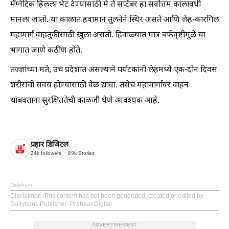
मॅग्नेटिक हिलला भेट देण्यासाठी मे ते सप्टेंबर हा सर्वोत्तम कालावधी
मानला जातो. या काळात हवामान तुलनेने स्थिर असते आणि लेह-कारगिल
महामार्ग वाहतुकीसाठी खुला असतो. हिवाळ्यात मात्र बर्फवृष्टीमुळे या
भागात जाणे कठीण होते.
तज्ज्ञांच्या मते, उंच प्रदेशात असल्याने पर्यटकांनी लेहमध्ये एक-दोन दिवस
शरीराची सवय होण्यासाठी वेळ द्यावा. तसेच महामार्गावर वाहन
थांबवताना सुरक्षिततेची काळजी घेणे आवश्यक आहे.
प्रहार डिजिटल
24k
followers
89k
Stories
Dailyhunt
Disclaimer
: This content has not been generated, created or edited by
Dailyhunt. Publisher: Prahaar Digital
ADVERTISEMENT