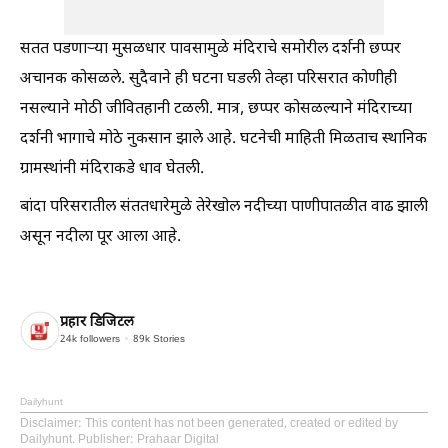
सतत पडणाऱ्या मुसळधार पावसामुळे मंदिराचे समोरील दर्शनी छप्पर
अचानक कोसळले. सुदैवाने ही घटना घडली तेव्हा परिसरात कोणीही
नसल्याने मोठी जीवितहानी टळली. मात्र, छप्पर कोसळल्याने मंदिराच्या
दर्शनी भागाचे मोठे नुकसान झाले आहे. घटनेची माहिती मिळताच स्थानिक
ग्रामस्थांनी मंदिराकडे धाव घेतली.
बांदा परिसरातील संततधारेमुळे तेरेखोल नदीच्या पाणीपातळीत वाढ झाली
असून नदीला पूर आला आहे.
प्रहार डिजिटल
24k
followers
89k
Stories
Dailyhunt
Disclaimer
: This content has not been generated, created or edited by
Dailyhunt. Publisher: Prahaar Digital