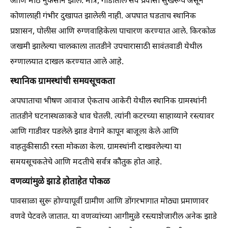
आणि मोठे नुकसान झाले. मात्र, गाडीतील सर्व प्रवासी सुखरूप असून
कोणालाही गंभीर दुखापत झालेली नाही. अपघात घडताच स्थानिक
प्रशासन, पोलीस आणि रुग्णवाहिकेला पाचारण करण्यात आले. किरकोळ
जखमी झालेल्या चालकाला तातडीने उपचारासाठी सावंतवाडी येथील
रुग्णालयात दाखल करण्यात आले आहे.
स्थानिक ग्रामस्थांची समयसूचकता
अपघाताचा भीषण आवाज ऐकताच आकेरी येथील स्थानिक ग्रामस्थांनी
तातडीने घटनास्थळाकडे धाव घेतली. त्यांनी कटरच्या साहाय्याने रस्त्यावर
आणि गाडीवर पडलेले झाड वेगाने कापून बाजूला केले आणि
वाहतुकीसाठी रस्ता मोकळा केला. ग्रामस्थांनी दाखवलेल्या या
समयसूचकतेचे आणि मदतीचे सर्वत्र कौतुक होत आहे.
वणव्यांमुळे झाडे होताहेत पोकळ
पावसाळा सुरू होण्यापूर्वी ग्रामीण आणि डोंगरभागात मोठ्या प्रमाणावर
वणवे पेटवले जातात. या वणव्यांच्या आगीमुळे रस्त्याशेजारील अनेक झाडे