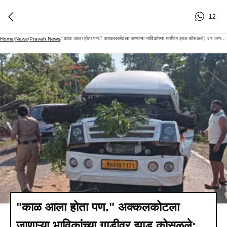
12
"काळ आला होता पण." अक्कलकोटला जाणाऱ्या भाविकांच्या गाडीवर झाड कोसळले; २१ जण थोडक्यात वाचले
Home
/
News
/
Pravah News
/
"काळ आला होता पण." अक्कलकोटला
जाणाऱ्या भाविकांच्या गाडीवर झाड कोसळले;