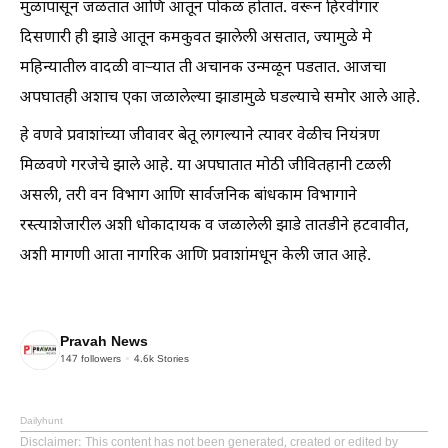
मुळापासून जळतात आणि आतून पोकळ होतात. वरून हिरवीगार
दिसणारी ही झाडे आतून कमकुवत झालेली असतात, ज्यामुळे मे
महिन्यातील वादळी वाऱ्यात ती अचानक उन्मळून पडतात. आजचा
अपघातही अशाच एका जळालेल्या झाडामुळे घडल्याचे समोर आले आहे.
हे वणवे प्रवाशांच्या जीवावर बेतू लागल्याने त्यावर वेळीच नियंत्रण
मिळवणे गरजेचे झाले आहे. या अपघातात मोठी जीवितहानी टळली
असली, तरी वन विभाग आणि सार्वजनिक बांधकाम विभागाने
रस्त्याशेजारील अशी धोकादायक व जळालेली झाडे तातडीने हटवावीत,
अशी मागणी आता नागरिक आणि प्रवाशांमधून केली जात आहे.
Pravah News
147
followers
4.6k
Stories
Dailyhunt
Disclaimer
: This content has not been generated, created or edited by