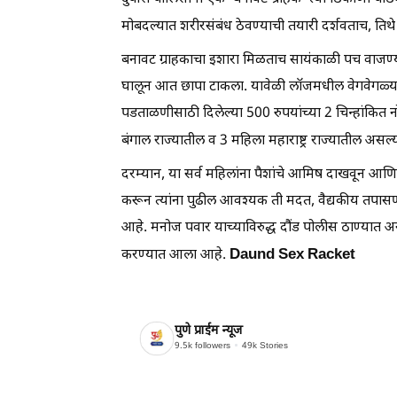
मोबदल्यात शरीरसंबंध ठेवण्याची तयारी दर्शवताच, तिथे क
बनावट ग्राहकाचा इशारा मिळताच सायंकाळी पच वाजण्या
घालून आत छापा टाकला. यावेळी लॉजमधील वेगवेगळ्या 
पडताळणीसाठी दिलेल्या 500 रुपयांच्या 2 चिन्हांकित न
बंगाल राज्यातील व 3 महिला महाराष्ट्र राज्यातील असल
दरम्यान, या सर्व महिलांना पैशांचे आमिष दाखवून आणि
करून त्यांना पुढील आवश्यक ती मदत, वैद्यकीय तपास
आहे. मनोज पवार याच्याविरुद्ध दौंड पोलीस ठाण्यात अन
Daund Sex Racket
करण्यात आला आहे.
पुणे प्राईम न्यूज
9.5k
followers
49k
Stories