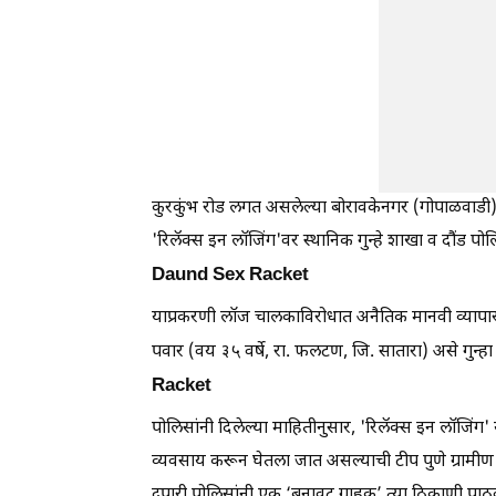
कुरकुंभ रोड लगत असलेल्या बोरावकेनगर (गोपाळवाडी) परि
'रिलॅक्स इन लॉजिंग'वर स्थानिक गुन्हे शाखा व दौंड प
Daund Sex Racket
याप्रकरणी लॉज चालकाविरोधात अनैतिक मानवी व्यापार
पवार (वय ३५ वर्षे, रा. फलटण, जि. सातारा) असे गु
Racket
पोलिसांनी दिलेल्या माहितीनुसार, 'रिलॅक्स इन लॉजिंग
व्यवसाय करून घेतला जात असल्याची टीप पुणे ग्रामी
दुपारी पोलिसांनी एक ‘बनावट ग्राहक’ त्या ठिकाणी पाठ