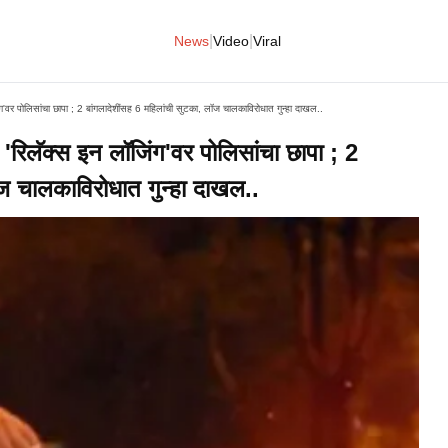
|
|
News
Video
Viral
 पोलिसांचा छापा ; 2 बांगलादेशींसह 6 महिलांची सुटका, लॉज चालकाविरोधात गुन्हा दाखल..
लॅक्स इन लॉजिंग'वर पोलिसांचा छापा ; 2
ॉज चालकाविरोधात गुन्हा दाखल..