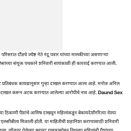
सरात दौंडचे ज्येष्ठ नेते नंदू पवार यांच्या मालकीच्या असणाऱ्या
ोलिसांच्या संयुक्त पथकाने शनिवारी सायंकाळी ही कारवाई करण्यात आली.
 प्रतिबंधक कायद्यानुसार गुन्हा दाखल करण्यात आला आहे. मनोज अनिल
Daund Sex
न्हा दाखल करून अटक करण्यात आलेल्या आरोपीचे नाव आहे.
' या ठिकाणी पैशांचे आमिष दाखवून महिलांकडून बेकायदेशीररित्या वेश्या
ण एलसीबीला मिळाली होती. या माहितीची शहानिशा करण्यासाठी शनिवारी
वला. लॉजवर गेलेल्या बनावट ग्राहकासोबत तिथल्या महिलांनी पैशांच्या