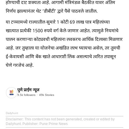
होण्याची दाट शक्यता आहे. आगामी मंत्रिमंडळ बैठकीत यावर अंतिम
निर्णय झाल्यानंतर थेट ‘डीबीटी’ द्वारे पैसे पाठवले जातील.
या टप्प्यामध्ये राज्यातील सुमारे 1 कोटी 69 लाख पात्र महिलांच्या
खात्यात प्रत्येकी 1500 रुपये वर्ग केले जाणार आहेत. त्यामुळे नियमांचे
पालन करणाऱ्या कोट्यवधी महिलांना लवकरच आर्थिक दिलासा मिळणार
आहे. जर तुम्हाला या योजनेचा अखंडित लाभ घ्यायचा असेल, तर तुमची
ई-केवायसी आणि बँक खाते आधारशी लिंक असल्याचे त्वरित तपासून
घेणे गरजेचं आहे.
पुणे प्राईम न्यूज
9.5k
followers
49k
Stories
Dailyhunt
Disclaimer
: This content has not been generated, created or edited by
Dailyhunt. Publisher: Pune Prime News