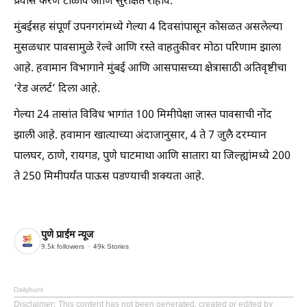
प्रवास करणे टाळावे आणि सुरक्षित राहावे.
मुंबईसह संपूर्ण उपनगरांमध्ये गेल्या 4 दिवसांपासून कोसळत असलेल्या
मुसळधार पावसामुळे रेल्वे आणि रस्ते वाहतुकीवर मोठा परिणाम झाला
आहे. हवामान विभागाने मुंबई आणि आसपासच्या क्षेत्रासाठी अतिवृष्टीचा
‘रेड अलर्ट’ दिला आहे.
गेल्या 24 तासांत विविध भागांत 100 मिमीपेक्षा जास्त पावसाची नोंद
झाली आहे. हवामान खात्याच्या अंदाजानुसार, 4 ते 7 जुलै दरम्यान
पालघर, ठाणे, रायगड, पुणे घाटमाथा आणि सातारा या जिल्ह्यांमध्ये 200
ते 250 मिमीपर्यंत पाऊस पडण्याची शक्यता आहे.
पुणे प्राईम न्यूज
9.5k
followers
49k
Stories
Dailyhunt
Disclaimer
: This content has not been generated, created or edited by