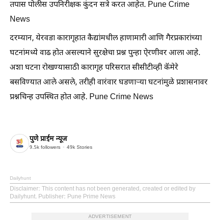
तपास पोलीस उपनिरीक्षक कुंदन सत्रे करत आहेत. Pune Crime
News
दरम्यान, येरवडा कारागृहात कैद्यांमधील हाणामारी आणि गैरप्रकारांच्या
घटनांमध्ये वाढ होत असल्याने सुरक्षेचा प्रश्न पुन्हा ऐरणीवर आला आहे.
अशा घटना रोखण्यासाठी कारागृह परिसरात सीसीटीव्ही कॅमेरे
बसविण्यात आले असले, तरीही वारंवार घडणाऱ्या घटनांमुळे प्रशासनावर
प्रश्नचिन्ह उपस्थित होत आहे. Pune Crime News
पुणे प्राईम न्यूज
9.5k
followers
49k
Stories
Dailyhunt
Disclaimer
: This content has not been generated, created or edited by
Dailyhunt. Publisher: Pune Prime News
ADVERTISEMENT