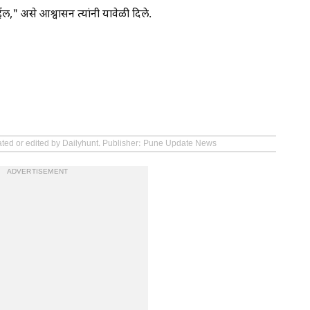
ल," असे आश्वासन त्यांनी यावेळी दिले.
eated or edited by Dailyhunt. Publisher: Pune Update News
ADVERTISEMENT