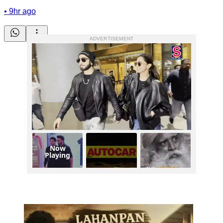
•
9hr ago
ADVERTISEMENT
Now
Playing