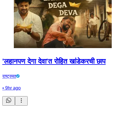
'लहानपण देगा देवा'त रोहित खांडेकरची छाप
राष्ट्रमत
•
9hr ago