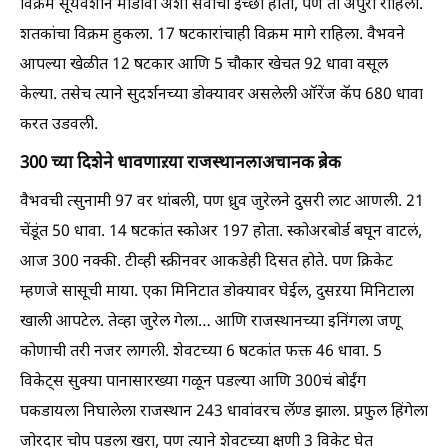
विक्रम सूर्यवंशीने मोडावा अशी सर्वांची इच्छा होती, पण ती अपुरी राहिली.
शतकांचा विक्रम हुकला. 17 षटकारांचाही विक्रम मागे राहिला. वैभवने
आपल्या खेळीत 12 षटकार आणि 5 चौकार खेचत 92 धावा वसूल
केल्या. तसेच त्याने सुदर्शनच्या डोक्यावर असलेली ऑरेंज कॅप 680 धावा
करत उडवली.
300
च्या दिशेने धावणाऱया राजस्थानला
अचानक ब्रेक
वैभवची त्सुनामी 97 वर थांबली, पण ध्रुव जुरेलने दुसरी लाट आणली. 21
चेंडूंत 50 धावा. 14 षटकांत स्कोअर 197 होता. स्कोअरबोर्ड बघून वाटलं,
आज 300 नक्की. टीव्ही स्क्रीनवर आकडेही दिसत होते. पण क्रिकेट
म्हणजे सासूची माया. एका मिनिटात डोक्यावर घेईल, दुसऱया मिनिटाला
खाली आपटेल. तेव्हा जुरेल गेला… आणि राजस्थानच्या इनिंगला जणू
कोणाची तरी नजर लागली. शेवटच्या 6 षटकांत फक्त 46 धावा. 5
विकेट्स सुक्या पानासारख्या गळून पडल्या आणि 300चं बोईंग
पकडायला निघालेला राजस्थान 243 धावांवरच लॅण्ड झाला. प्रफुल हिंगेला
जोरदार चोप पडला खरा, पण त्याने शेवटच्या क्षणी 3 विकेट घेत