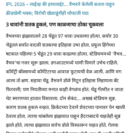
IPL 2026 – लाईव्ह की हायलाईट… वैभवने केलेली कत्तल पाहून
क्रीडाप्रेमी थक्क; विरोधी खेळाडूंनीही थोपटली पाठ
3 धावांनी शतक हुकलं, पण काळजाचा ठोका चुकवला
वैभवच्या झंझावाताने 28 चेंडूंत 97 धावा उधळल्या होत्या. समोर 30
चेंडूंतलं सर्वात वादळी शतकाचा इतिहास उभा होता. प्रफुल हिंगेच्या
षटकात पहिल्या 5 चेंडूंत 29 धावा काढल्या होत्या. स्टेडियममध्ये 'वैभव…
वैभव'चा गजर सुरू झाला. डगआउटमध्ये पाणी पिणारे उभेच राहिले.
कॉमेंट्री बॉक्समध्ये कॉमेंटेटरचा आवाज फुटायची वेळ आली. आणि मग
आला तो क्षण. सहावा चेंडू. वैभवने डोळे मिटून इतिहास लिहायला बॅट
फिरवली; पण नियतीच्या मनात काही वेगळंच होतं. चेंडू गॅलरीत न जाता
थेट स्मरणच्या हातात विसावला. दोन सेकंद… अख्खं स्टेडियम सुन्न.
कारण शतक हुकलं नव्हतं. क्रिकेटच्या देवाने शेवटच्या पानावर पेन खाली
ठेवला होता. त्याचा थांबलेला झंझावात पाहून हैदराबादचे चाहतेही सुन्नं
झाले होते. त्याचा झंझावात सारेच डोळे विस्फारून पाहत होते. गेलचा