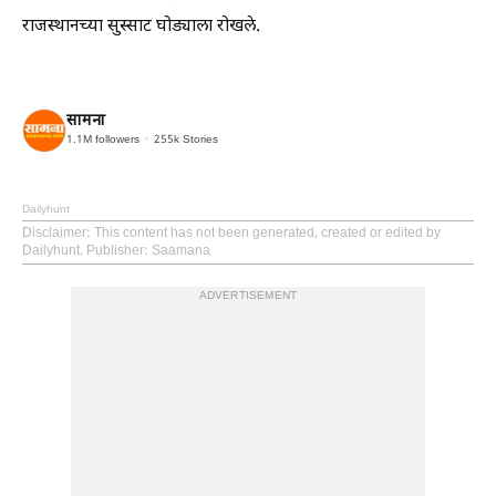
राजस्थानच्या सुस्साट घोड्याला रोखले.
सामना
1.1M
followers
255k
Stories
Dailyhunt
Disclaimer
: This content has not been generated, created or edited by
Dailyhunt. Publisher: Saamana
ADVERTISEMENT