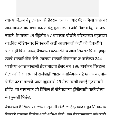
त्याच्या बॅटला चेंडू लागला की हैदराबादचा कर्णधार पॅट कमिन्स फक्त वर
आकाशाकडे बघायचा. कारण चेंडू कुठे गेला ते जमिनीवर शोधून सापडत
नव्हते. वैभवच्या 29 चेंडूंतील 97 धावांच्या खेळीने चंदिगडच्या महाराजा
यादविंद्र स्टेडियमवर सिक्सरची अशी आतषबाजी केली की दिवाळीचे
फटाकेही फिके पडले. वैभवच्या षटकारांनीच आज सिक्सर प्रिन्स म्हणून
त्याचे राज्याभिषेक केले. त्याच्या राज्याभिषेकानंतर उभारलेल्या 244
धावांच्या आव्हानाखाली हैदराबादचा डेंजर संघ 196 धावांतच चिरडला
गेला आणि राजस्थानने राजेशाही थाटात क्वालिफायर 2 म्हणजेच उपांत्य
फेरीत धडक मारली. आता शुक्रवारी 29 मेला त्यांची लढाई गुजरातशी
होईल. या सामन्यात जो जिंकेल तो जेतेपदाच्या ट्रॉफीसाठी गतविजेत्या
बंगळुरूशी भिडेल.
वैभवच्या 8 रिश्टर स्केलच्या त्सुनामी खेळीला हैदराबादकडून तितक्याच