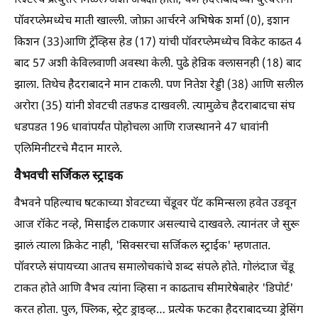
रिश्टरचे प्रत्युत्तर मिळेल अशी अपेक्षा होती; पण हैदराबादच्या धुरंधरांनी
पॉवरप्लेमध्येच माती खाल्ली. जोफ्रा आर्चरने अभिषेक शर्मा (0), इशान
किशन (33)आणि ट्रॅव्हिस हेड (17) यांची पॉवरप्लेमध्येच विकेट काढत 4
बाद 57 अशी केविलवाणी अवस्था केली. पुढे हेन्रिक क्लासनही (18) बाद
झाला. तिथेच हैदराबादने मान टाकली. पण नितेश रेड्डी (38) आणि सलील
अरोरा (35) यांनी शेवटची तडफड दाखवली. त्यामुळेच हैदराबादचा संघ
धडपडत 196 धावांपर्यंत पोहोचला आणि राजस्थानने 47 धावांनी
एलिमिनीटरचे मैदान मारले.
वैभवची सर्जिकल स्ट्राइक
वैभवने पहिल्याच षटकाच्या शेवटच्या चेंडूवर पॅट कमिन्सला हवेत उडवून
आज रॉकेट नव्हे, मिसाईल टाकणार असल्याचे दाखवले. त्यानंतर जे सुरू
झालं त्याला क्रिकेट नाही, 'सिक्सरचा सर्जिकल स्ट्राईक' म्हणतात.
पॉवरप्ले संपायच्या आतच समालोचकांचे शब्द संपले होते. गोलंदाज चेंडू
टाकत होते आणि वैभव त्यांना व्हिसा न काढताच सीमारेषेबाहेर 'डिपोर्ट'
करत होता. पुल, फ्लिक, स्ट्रेट ड्राइव्ह… प्रत्येक फटका हैदराबादच्या ड्रेसिंग