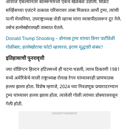
आवाज ऐकल्यानंतर बॉलरूममध्ये एकच खळबळ उडाली. सिक्रेट
सर्व्हिसच्या एजंटने तत्काळ परिसरावर ताबा मिळवत आधी ट्रम्प, त्यांची
पत्नी मेलानिया, उपराष्ट्राध्यक्ष जेडी व्हान्स यांना व्यासपीठावरून दूर नेले.
तसेच हल्लेखोरालाही ताब्यात घेतले.
Donald Trump Shooting – डोनाल्ड ट्रम्प यांच्या डिनर पार्टीवेळी
गोळीबार; हल्लेखोराचा फोटो व्हायरल, इराण युद्धाशी संबंध?
इतिहासाची पुनरावृत्ती
ज्या वॉशिंग्टन हिल्टन हॉटेलमध्ये ही घटना घडली, त्याच ठिकाणी 1981
मध्ये अमेरिकेचे माजी राष्ट्राध्यक्ष रोनल्ड रेगन यांच्यावरही प्राणघातक
हल्ला झाला होता. विशेष म्हणजे, 2024 च्या निवडणूक प्रचारादरम्यान
ट्रम्प यांच्यावर हल्ला झाला होता. त्यावेळी गोळी त्यांच्या डोक्याजवळून
गेली होती.
ADVERTISEMENT