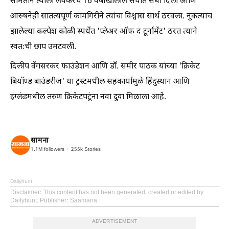
समितीने त्याला लवकरच 16 वर्षांखालील संघात संधी दिली आणि
आरुषनेही सातत्यपूर्ण कामगिरीने त्यांचा विश्वास सार्थ ठरवला. नुकत्याच
झालेल्या कल्पेश कोळी स्पर्धेत 'प्लेअर ऑफ द टूर्नामेंट' ठरत त्याने
स्वतःची छाप उमटवली.
दिलीप वेंगसरकर फाउंडेशन आणि डॉ. समीर पाठक यांच्या 'क्रिकेट
बियॉण्ड बाउंडरीज' या ट्रस्टमधील सहकार्यामुळे हिंदुस्थान आणि
इंग्लंडमधील तरुण क्रिकेटपटूंना नवा दुवा मिळाला आहे.
सामना
1.1M
followers
255k
Stories
Dailyhunt
Disclaimer
: This content has not been generated, created or edited by
Dailyhunt. Publisher: Saamana
ADVERTISEMENT