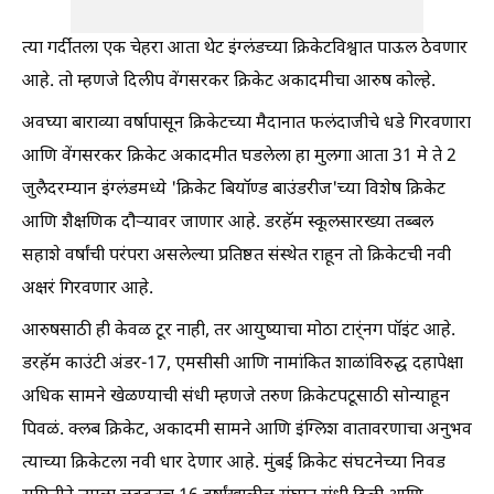
त्या गर्दीतला एक चेहरा आता थेट इंग्लंडच्या क्रिकेटविश्वात पाऊल ठेवणार
आहे. तो म्हणजे दिलीप वेंगसरकर क्रिकेट अकादमीचा आरुष कोल्हे.
अवघ्या बाराव्या वर्षापासून क्रिकेटच्या मैदानात फलंदाजीचे धडे गिरवणारा
आणि वेंगसरकर क्रिकेट अकादमीत घडलेला हा मुलगा आता 31 मे ते 2
जुलैदरम्यान इंग्लंडमध्ये 'क्रिकेट बियॉण्ड बाउंडरीज'च्या विशेष क्रिकेट
आणि शैक्षणिक दौऱ्यावर जाणार आहे. डरहॅम स्कूलसारख्या तब्बल
सहाशे वर्षांची परंपरा असलेल्या प्रतिष्ठत संस्थेत राहून तो क्रिकेटची नवी
अक्षरं गिरवणार आहे.
आरुषसाठी ही केवळ टूर नाही, तर आयुष्याचा मोठा टार्ंनग पॉइंट आहे.
डरहॅम काउंटी अंडर-17, एमसीसी आणि नामांकित शाळांविरुद्ध दहापेक्षा
अधिक सामने खेळण्याची संधी म्हणजे तरुण क्रिकेटपटूसाठी सोन्याहून
पिवळं. क्लब क्रिकेट, अकादमी सामने आणि इंग्लिश वातावरणाचा अनुभव
त्याच्या क्रिकेटला नवी धार देणार आहे. मुंबई क्रिकेट संघटनेच्या निवड