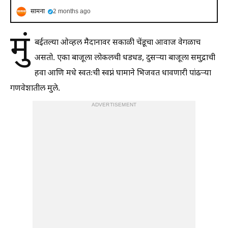
सामना
2 months ago
मुं
बईतल्या ओव्हल मैदानावर सकाळी चेंडूचा आवाज वेगळाच
असतो. एका बाजूला लोकलची धडधड, दुसऱ्या बाजूला समुद्राची
हवा आणि मधे स्वतःची स्वप्नं घामाने भिजवत धावणारी पांढऱ्या
गणवेशातील मुले.
ADVERTISEMENT