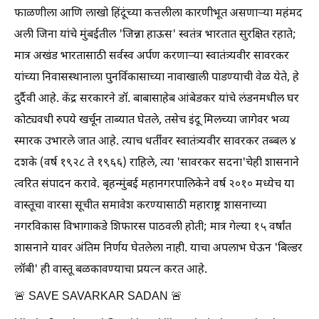
फाळणीला आणि लाखो हिंदूंच्या कत्तलीला कारणीभूत असणार्‍या महंमद
अली जिना यांचे मुंबईतील 'जिन्ना हाऊस' स्वतंत्र भारतात सुरक्षित रहाते;
मात्र अखंड भारतासाठी सर्वस्व अर्पण करणार्‍या स्वातंत्र्यवीर सावरकर
यांच्या निवासस्थानाला पुनर्विकासाच्या नावाखाली पाडण्याची वेळ येते, हे
दुर्दैवी आहे. केंद्र सरकारने डॉ. बाबासाहेब आंबेडकर यांचे लंडनमधील घर
कोट्यवधी रुपये खर्चून ताब्यात घेतले, तसेच इंदू मिलच्या जागेवर भव्य
स्मारक उभारले जात आहे. त्याच धर्तीवर स्वातंत्र्यवीर सावरकर तब्बल ४
दशके (वर्ष १९२८ ते १९६६) राहिले, त्या 'सावरकर सदना'चेही शासनाने
त्वरित संपादन करावे. बृहन्मुंबई महानगरपालिकेने वर्ष २०१० मध्येच या
वास्तूचा वारसा सूचीत समावेश करण्यासाठी महाराष्ट्र शासनाच्या
नगरविकास विभागाकडे शिफारस पाठवली होती; मात्र गेल्या १५ वर्षांत
शासनाने यावर अंतिम निर्णय घेतलेला नाही. याचा अपलाभ घेऊन 'बिल्डर
लॉबी' ही वास्तू बळकावण्याचा प्रयत्न करत आहे.
🚨 SAVE SAVARKAR SADAN 🚨