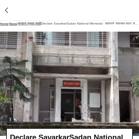
सनातन प्रभात मराठी
Declare SavarkarSadan National Memorial : शासनाने 'सावरकर सदन' संपादन करून 'राष्ट्रीय स्मारक' घोषित करावे !
Home
/
News
/
/
Declare SavarkarSadan National