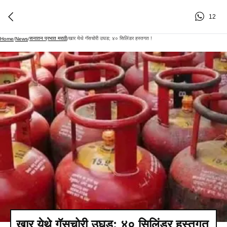
12
सनातन प्रभात मराठी
खार येथे गॅसचोरी उघड; ४० सिलिंडर हस्तगत !
Home
/
News
/
/
खार येथे गॅसचोरी उघड; ४० सिलिंडर हस्तगत