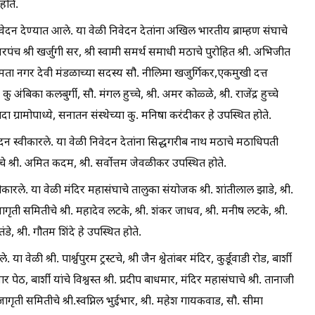
होते.
दन देण्यात आले. या वेळी निवेदन देतांना अखिल भारतीय ब्राम्हण संघाचे
 सरपंच श्री खर्जुगी सर, श्री स्वामी समर्थ समाधी मठाचे पुरोहित श्री. अभिजीत
कर, समता नगर देवी मंडळाच्या सदस्य सौ. नीलिमा खजुर्गिकर,एक‌मुखी दत्त
ु अंबिका कलबुर्गी, सौ. मंगल हुच्चे, श्री. अमर कोळ्ळे, श्री. राजेंद्र हुच्चे
 ग्रामोपाध्ये, सनातन संस्थेच्या कु. मनिषा करंदीकर हे उपस्थित होते.
वेदन स्वीकारले. या वेळी निवेदन देतांना सिद्धगरीब नाथ मठाचे मठाधिपती
श्री. अमित कदम, श्री. सर्वोत्तम जेवळीकर उपस्थित होते.
कारले. या वेळी मंदिर महासंघाचे तालुका संयोजक श्री. शांतीलाल झाडे, श्री.
नजागृती समितीचे श्री. महादेव लटके, श्री. शंकर जाधव, श्री. मनीष लटके, श्री.
, श्री. गौतम शिंदे हे उपस्थित होते.
वेळी श्री. पार्श्वपुरम ट्रस्टचे, श्री जैन श्वेतांबर मंदिर, कुर्डूवाडी रोड, बार्शी
वार पेठ, बार्शी यांचे विश्वस्त श्री. प्रदीप बाधमार, मंदिर महासंघाचे श्री. तानाजी
जागृती समितीचे श्री.स्वप्निल भुईभार, श्री. महेश गायकवाड, सौ. सीमा