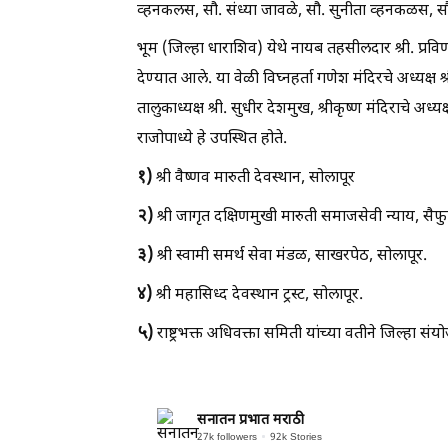
व्हनकलस, सौ. संध्या जावळे, सौ. सुनीता व्हनकळस, सौ
भूम (जिल्हा धाराशिव) येथे नायब तहसीलदार श्री. प्र
देण्यात आले. या वेळी विघ्नहर्ता गणेश मंदिरचे अध्यक्ष श्
तालुकाध्यक्ष श्री. सुधीर देशमुख, श्रीकृष्ण मंदिराचे अध्यक्ष
राजोपाध्ये हे उपस्थित होते.
१)
श्री वैष्णव मारुती देवस्थान, सोलापूर
२)
श्री जागृत दक्षिणमुखी मारुती समाजसेवी न्याय, सैफ
३)
श्री स्वामी समर्थ सेवा मंडळ, साखरपेठ, सोलापूर.
४)
श्री महासिध्द देवस्थान ट्रस्ट, सोलापूर.
५)
राष्ट्रभक्त अधिवक्ता समिती यांच्या वतीने जिल्हा सं
सनातन प्रभात मराठी
27k
followers
92k
Stories