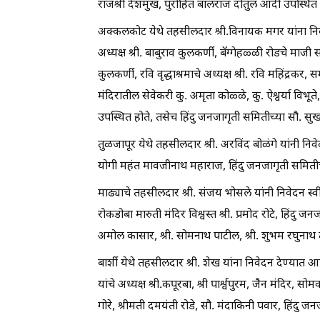
राजश्री देशमुख, पुरोहित बालराज दोंतुल आदी उपस्थित 
अक्कलकोट येथे तहसीलदार श्री.विनायक मगर यांना निवे
अध्यक्ष श्री. बाबुराव कुलकर्णी, बॅग्गेहळ्ळी रोडचे माजी
कुलकर्णी, रवि वृद्धाश्रमाचे अध्यक्ष श्री. रवि महिंद्र
मंदिरातील सेवेकरी कु. अमृता कोळ्ळे, कु. ऐश्वर्या विभूते, क
उपस्थित होते, तसेच हिंदु जनजागृती समितीच्या सौ. सुखदा
तुळजापूर येथे तहसीलदार श्री. अरविंद बोळंगे यांनी नि
योगी महंत मावजीनाथ महाराज, हिंदु जनजागृती समितीचे 
माढ्याचे तहसीलदार श्री. संजय भोसले यांनी निवेदन स्वी
रोकडोबा मारुती मंदिर विश्वस्त श्री. प्रमोद रोटे, हिंदु ज
अमोल कासार, श्री. सोमनाथ पाटील, श्री. शुभम रघुनाथ तंडे
बार्शी येथे तहसीलदार श्री. शेख यांना निवेदन देण्यात आले. या 
यांचे अध्यक्ष श्री.कपूरबा, श्री पार्श्वपुरम, जैन मंदिर, सोम
गोरे, श्रीमती दमयंती रोडे, सौ. मंदाकिनी पवार, हिंदु जन