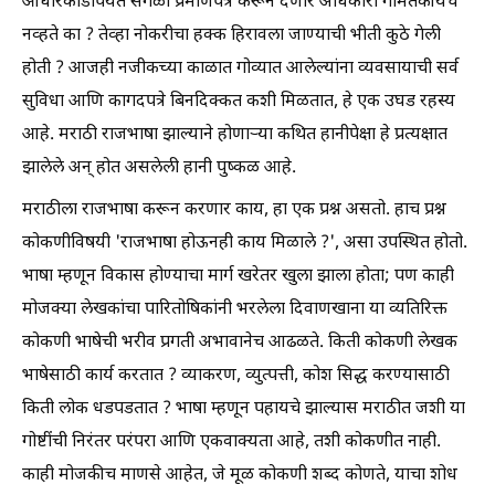
आधारकार्डापर्यंत सगळी प्रमाणपत्रे करून देणारे अधिकारी गोमंतकीयच
नव्हते का ? तेव्हा नोकरीचा हक्क हिरावला जाण्याची भीती कुठे गेली
होती ? आजही नजीकच्या काळात गोव्यात आलेल्यांना व्यवसायाची सर्व
सुविधा आणि कागदपत्रे बिनदिक्कत कशी मिळतात, हे एक उघड रहस्य
आहे. मराठी राजभाषा झाल्याने होणार्‍या कथित हानीपेक्षा हे प्रत्यक्षात
झालेले अन् होत असलेली हानी पुष्कळ आहे.
मराठीला राजभाषा करून करणार काय, हा एक प्रश्न असतो. हाच प्रश्न
कोकणीविषयी 'राजभाषा होऊनही काय मिळाले ?', असा उपस्थित होतो.
भाषा म्हणून विकास होण्याचा मार्ग खरेतर खुला झाला होता; पण काही
मोजक्या लेखकांचा पारितोषिकांनी भरलेला दिवाणखाना या व्यतिरिक्त
कोकणी भाषेची भरीव प्रगती अभावानेच आढळते. किती कोकणी लेखक
भाषेसाठी कार्य करतात ? व्याकरण, व्युत्पत्ती, कोश सिद्ध करण्यासाठी
किती लोक धडपडतात ? भाषा म्हणून पहायचे झाल्यास मराठीत जशी या
गोष्टींची निरंतर परंपरा आणि एकवाक्यता आहे, तशी कोकणीत नाही.
काही मोजकीच माणसे आहेत, जे मूळ कोकणी शब्द कोणते, याचा शोध