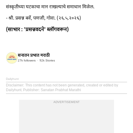
संस्कृतीच्या घटकाचा मान राखल्याचे समाधान मिळेल.
- श्री. प्रसन्न बर्वे, पणजी, गोवा. (२६.५.२०२६)
(साभार : 'प्रसन्नवदने' ब्लॉगवरून)
सनातन प्रभात मराठी
27k
followers
92k
Stories
Dailyhunt
Disclaimer
: This content has not been generated, created or edited by
Dailyhunt. Publisher: Sanatan Prabhat Marathi
ADVERTISEMENT