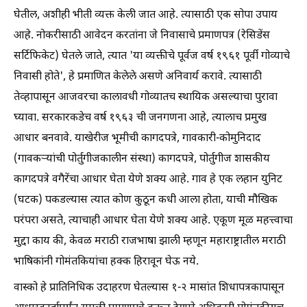
घेतील, अशीही भीती व्यक्त केली जात आहे. त्यासाठी एक सोपा उपाय
आहे. नोकरीसाठी आवेदन करतांना जे निवासाचे प्रमाणपत्र (रेसिडेंस
सर्टिफिकेट) घेतले जाते, त्यात 'या व्यक्तीचे पूर्वज वर्ष १९६१ पूर्वी गोव्याचे
निवासी होते', हे प्रमाणित केलेले असणे अनिवार्य करावे. त्यासाठी
तेव्हापासून आजवरचा कालावधी गोव्यातच स्थायिक असल्याचा पुरावा
घ्यावा. सरकारकडेच वर्ष १९६३ ची जनगणना आहे, त्यालाच प्रमुख
आधार बनवावे. याखेरीज भूमीची कागदपत्रे, गावकारी-कोमुनिदाद
(गावकर्‍यांची पोर्तुगीजकालीन संस्था) कागदपत्रे, पोर्तुगीज शासकीय
कागदपत्रे वगैरेंचा आधार घेता येणे शक्य आहे. गाव हे एक लहान युनिट
(घटक) पकडल्यास त्यात कोण कुठून कधी आला होता, याची मौखिक
परंपरा असते, त्याचाही आधार घेता येणे शक्य आहे. एकूण मूळ महत्त्वाचा
मुद्दा काय की, केवळ मराठी राजभाषा झाली म्हणून महाराष्ट्रातील मराठी
भाषिकांनी गोमंतकियांचा हक्क हिरावून घेऊ नये.
वास्को हे प्रातिनिधिक उदाहरण घेतल्यास १-२ मासांत शिधापत्रकापासून