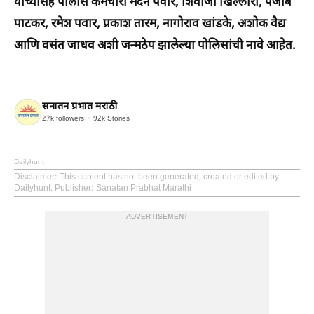
यांच्यासह पोलीस कर्मचारी मदन पवार, शिवाजी खिल्लारी, पंजाब
पाटकर, रमेश पवार, प्रकाश तारम, नागोराव खांडके, अशोक वैद्य
आणि वसंत जाधव अशी जन्मठेप झालेल्या पोलिसांची नावे आहेत.
सनातन प्रभात मराठी
27k
followers
92k
Stories
Dailyhunt
Disclaimer
: This content has not been generated, created or edited by
Dailyhunt. Publisher: Sanatan Prabhat Marathi
ADVERTISEMENT