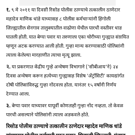
१.
९ मे २०११ या दिवशी रिसोड पोलीस ठाण्याचे तत्कालीन ठाणेदार
महादेव माणिक धांडे याच्यासह ८ पोलीस कर्मचार्‍यांनी हिंगोली
जिल्ह्यातील सेनगाव तालुक्यातील वाढोणा येथील पारधी वस्तीवर धाड
घातली होती. यात बेग्या पवार या तरुणाला एका चोरीच्या गुन्ह्यात संशयित
म्हणून अटक करण्यात आली होती. गुन्हा मान्य करण्यासाठी पोलिसांनी
त्याला केलेल्या मारहाणीत त्याचा मृत्यू झाला.
२.
या प्रकरणात केंद्रीय गुन्हे अन्वेषण विभागाने ('सीबीआय'ने) ३४
दिवस अन्वेषण करून हत्येच्या गुन्ह्यासह विशेष 'ॲट्रॉसिटी' कायद्यांर्गत
दोषी पोलिसांविरुद्ध गुन्हा नोंदवला होता. यानंतर १५ वर्षांनी निर्णय
देण्यात आला.
३.
बेग्या पवार याच्यावर यापूर्वी कोणताही गुन्हा नोंद नव्हता. तो केवळ
पारधी असल्याने पोलिसांनी त्याला अडकवले होते.
रिसोड पोलीस ठाण्याचे तत्कालीन ठाणेदार महादेव माणिक धांडे