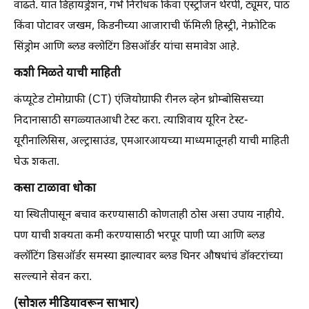
वाढते. यात डिहायड्रेशन, गर्भ निरोधक किंवा एस्ट्रोजन थेरपी, ट्यूमर, पाठ
किंवा पोटावर जखम, किडनीच्या आजाराची फॅमिली हिस्ट्री, नेफ्रोटिक
सिंड्रोम आणि ब्लड क्लोटिंग डिसऑर्डर यांचा समावेश आहे.
कशी मिळते याची माहिती
कंप्यूटेड टोमोग्राफी (CT) एंजियोग्राफी रीनल व्हेन थ्रोम्बोसिसच्या
निदानासाठी सगळ्यातआधी टेस्ट करा. त्याशिवाय यूरिन टेस्ट-
यूरीनालिसिस, अल्ट्रासाउंड, एमआरआयच्या माध्यमातूनही याची माहिती
घेऊ शकता.
कसा टाळावा धोका
या स्थितीपासून बचाव करण्यासाठी कोणताही ठोस असा उपाय नाहीये.
पण याची शक्यता कमी करण्यासाठी भरपूर पाणी प्या आणि ब्लड
क्लॉटिंग डिसऑर्डर समस्या झाल्यावर ब्लड थिनर औषधांचं डॉक्टरांच्या
सल्ल्याने सेवन करा.
(सोशल मीडियावरून साभार)