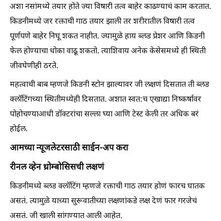
अशा नसांमध्ये तयार होते ज्या विषारी तत्व बाहेर काढण्याचं काम करतात.
किडनीमध्ये जर रक्ताची गाठ तयार झाली तर शरीरातील विषारी तत्व
पूर्णपणे बाहेर निघू शकत नाहीत. ज्यामुळे हाय ब्लड प्रेशर आणि किडनी
फेल होण्याचा धोका वाढू शकतो. त्याशिवाय अनेक केसेसमध्ये ही स्थिती
जीवघेणीही ठरते.
महत्वाची बाब म्हणजे किडनी स्टोन झाल्यावर जी लक्षणं दिसतात ती ब्लड
क्लॉटिंगच्या स्थितीमध्येही दिसतात. अशात स्वत:च एखाद्या निष्कर्षावर
पोहोचण्याआधी डॉक्टरांचा सल्ला घ्या आणि टेस्ट केली तर अधिक बरं
होईल.
आमच्या न्यूजलेटरसाठी साईन-अप करा
रीनल व्हेन थ्रोम्बोसिसची लक्षणं
किडनीमध्ये ब्लड क्लॉटिंग म्हणजे रक्ताची गाठ तयार होणं फारच घातक
असतं. त्यामुळे याच्या सुरूवातीच्या लक्षणांकडे लक्ष देणं फार गरजेचं
असतं. जी खाली सांगण्यात आली आहेत.