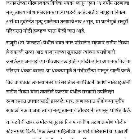
जनावरांच्या गोठ्याजवळ विजेचा धक्का लागून एका ३४ वर्षीय तरुणाचा
मृत्यू झाल्याची धक्कादायक घटना घडली आहे. सतीश बापूराव निकम
असे या दुर्घटनेत मृत्यू झालेल्या तरुणाचे नाव असून, या घटनेमुळे राजुरी
परिसरात मोठी हळहळ व्यक्त केली जात आहे.
राजुरी (ता. फलटण) येथील भवन नगर परिसरात राहणारे सतीश निकम
हे सकाळी सव्वा आठ वाजण्याच्या सुमारास त्यांच्या घराशेजारी
असलेल्या जनावरांच्या गोठ्याजवळ होते. यावेळी त्यांना अचानक विजेचा
जोरदार धक्का बसला. या धक्क्यामुळे ते गंभीररीत्या भाजून खाली पडले.
विजेचा धक्का लागल्यानंतर परिसरातील नागरिकांनी आणि नातेवाईकांनी
सतीश निकम यांना तातडीने फलटण येथील सरकारी उपजिल्हा
रुग्णालयात उपचारासाठी हलवले. मात्र, रुग्णालयात पोहोचण्यापूर्वीच
सकाळी नऊ वाजता त्यांचा मृत्यू झाल्याचे डॉक्टरांनी तपासून घोषित केले.
या घटनेची खबर अमोल भानुदास निकम यांनी फलटण ग्रामीण पोलीस
स्टेशनमध्ये दिली. मिळालेल्या माहितीच्या आधारे पोलिसांनी या प्रकरणी