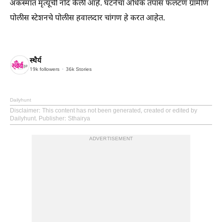
अकस्मात मृत्यूची नोंद केली आहे. घटनेचा अधिक तपास फलटण ग्रामीण
पोलीस स्टेशनचे पोलीस हवालदार चांगण हे करत आहेत.
स्थैर्य
19k
followers
36k
Stories
Dailyhunt
Disclaimer
: This content has not been generated, created or edited by
Dailyhunt. Publisher: Sthairya
ADVERTISEMENT