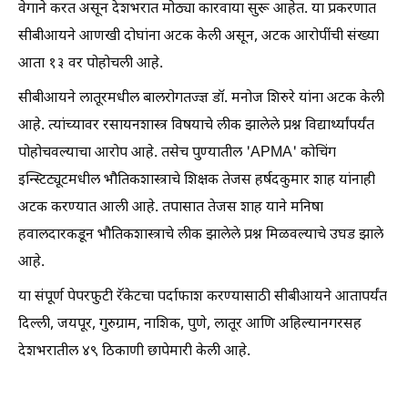
वेगाने करत असून देशभरात मोठ्या कारवाया सुरू आहेत. या प्रकरणात
सीबीआयने आणखी दोघांना अटक केली असून, अटक आरोपींची संख्या
आता १३ वर पोहोचली आहे.
सीबीआयने लातूरमधील बालरोगतज्ज्ञ डॉ. मनोज शिरुरे यांना अटक केली
आहे. त्यांच्यावर रसायनशास्त्र विषयाचे लीक झालेले प्रश्न विद्यार्थ्यांपर्यंत
पोहोचवल्याचा आरोप आहे. तसेच पुण्यातील 'APMA' कोचिंग
इन्स्टिट्यूटमधील भौतिकशास्त्राचे शिक्षक तेजस हर्षदकुमार शाह यांनाही
अटक करण्यात आली आहे. तपासात तेजस शाह याने मनिषा
हवालदारकडून भौतिकशास्त्राचे लीक झालेले प्रश्न मिळवल्याचे उघड झाले
आहे.
या संपूर्ण पेपरफुटी रॅकेटचा पर्दाफाश करण्यासाठी सीबीआयने आतापर्यंत
दिल्ली, जयपूर, गुरुग्राम, नाशिक, पुणे, लातूर आणि अहिल्यानगरसह
देशभरातील ४९ ठिकाणी छापेमारी केली आहे.