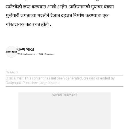
स्फोटकेही जप्त करण्यात आली आहेत. पाकिस्तानची गुप्तचर यंत्रणा
गुन्हेगारी जगताच्या मदतीने देशात दहशत निर्माण करण्याचा एक
.
धोकादायक कट रचत होती
तरुण भारत
737
followers
30k
Stories
Dailyhunt
Disclaimer
: This content has not been generated, created or edited by
Dailyhunt. Publisher: tarun bharat
ADVERTISEMENT