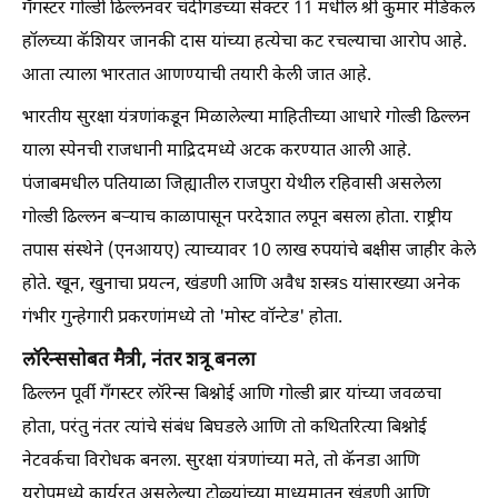
गँगस्टर गोल्डी ढिल्लनवर चंदीगडच्या सेक्टर 11 मधील श्री कुमार मेडिकल
हॉलच्या कॅशियर जानकी दास यांच्या हत्येचा कट रचल्याचा आरोप आहे.
आता त्याला भारतात आणण्याची तयारी केली जात आहे.
भारतीय सुरक्षा यंत्रणांकडून मिळालेल्या माहितीच्या आधारे गोल्डी ढिल्लन
याला स्पेनची राजधानी माद्रिदमध्ये अटक करण्यात आली आहे.
पंजाबमधील पतियाळा जिह्यातील राजपुरा येथील रहिवासी असलेला
गोल्डी ढिल्लन बऱ्याच काळापासून परदेशात लपून बसला होता. राष्ट्रीय
तपास संस्थेने (एनआयए) त्याच्यावर 10 लाख रुपयांचे बक्षीस जाहीर केले
होते. खून, खुनाचा प्रयत्न, खंडणी आणि अवैध शस्त्रs यांसारख्या अनेक
गंभीर गुन्हेगारी प्रकरणांमध्ये तो 'मोस्ट वॉन्टेड' होता.
लॉरेन्ससोबत मैत्री, नंतर शत्रू बनला
ढिल्लन पूर्वी गँगस्टर लॉरेन्स बिश्नोई आणि गोल्डी ब्रार यांच्या जवळचा
होता, परंतु नंतर त्यांचे संबंध बिघडले आणि तो कथितरित्या बिश्नोई
नेटवर्कचा विरोधक बनला. सुरक्षा यंत्रणांच्या मते, तो कॅनडा आणि
युरोपमध्ये कार्यरत असलेल्या टोळ्यांच्या माध्यमातून खंडणी आणि