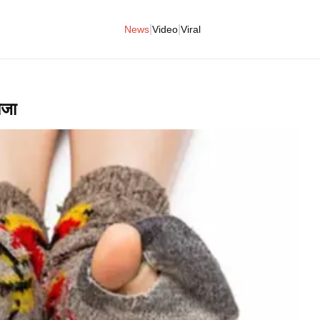
|
|
News
Video
Viral
ोजा