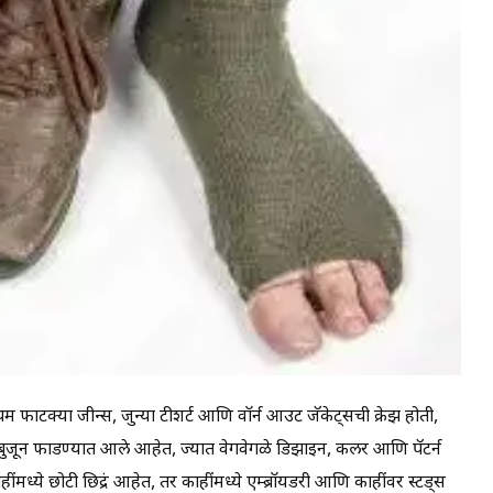
 प्रथम फाटक्या जीन्स, जुन्या टीशर्ट आणि वॉर्न आउट जॅकेट्सची क्रेझ होती,
ाणूनबुजून फाडण्यात आले आहेत, ज्यात वेगवेगळे डिझाइन, कलर आणि पॅटर्न
हींमध्ये छोटी छिद्रं आहेत, तर काहींमध्ये एम्ब्रॉयडरी आणि काहींवर स्टड्स