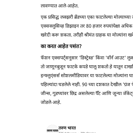
लावण्यात आले आहेत.
एक प्रसिद्ध लक्झरी ब्रँडच्या एका फाटलेल्या मोज्याच्
एक्सक्लुसिव्ह डिझाइन तर 80 हजार रुपयांपेक्षा अधिक
खरेदी करू शकता. तरीही श्रीमंत ग्राहक या मोज्यांना 
का करत आहेत पसंत?
फॅशन एक्सपर्ट्सनुसार 'डिस्ट्रेस्ड' किंवा 'वॉर्न आउट' ल
तो जाणूनबुजून फाटके कपडे घालू शकतो हे यातून दाखविले
इन्फ्लुएंसर्स सोशलमीडियावर या फाटलेल्या मोज्यांना घा
पहिल्यांदा घडलेले नाही. 90 च्या दशकात देखील 'ग्रंज फ
जीन्स, गुडघ्यांवर छिद्र असलेल्या पॅँट आणि जुन्या जॅ
जोडले आहे.
तरुण भारत