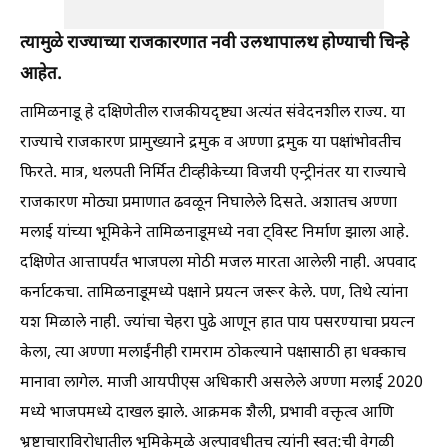
त्यामुळे राज्याच्या राजकारणात नवी उलथापालथ होण्याची चिन्हे
आहेत.
तामिळनाडू हे दक्षिणेतील राजकीयदृष्ट्या अत्यंत संवेदनशील राज्य. या
राज्याचे राजकारण प्रामुख्याने द्रमुक व अण्णा द्रमुक या पक्षांभोवतीच
फिरते. मात्र, थलपती निर्मित टीव्हीकेच्या विजयी एन्ट्रीनंतर या राज्याचे
राजकारण मोठ्या प्रमाणात ढवळून निघालेले दिसते. अशातच अण्णा
मलाई यांच्या भूमिकेने तामिळनाडूमध्ये नवा ट्विस्ट निर्माण झाला आहे.
दक्षिणेत आत्तापर्यंत भाजपला मोठी मजल मारता आलेली नाही. अपवाद
कर्नाटकचा. तामिळनाडूमध्ये पक्षाने प्रयत्न जरूर केले. पण, तिथे त्यांना
यश मिळाले नाही. ज्यांचा चेहरा पुढे आणून हात पाय पसरण्याचा प्रयत्न
केला, त्या अण्णा मलाईंनीही रामराम ठोकल्याने पक्षासाठी हा धक्काच
मानावा लागेल. माजी आयपीएस अधिकारी असलेले अण्णा मलाई 2020
मध्ये भाजपमध्ये दाखल झाले. आक्रमक शैली, प्रभावी वक्तृत्व आणि
भ्रष्टाचाराविरोधातील भूमिकेमुळे अल्पावधीतच त्यांनी स्वत:ची वेगळी