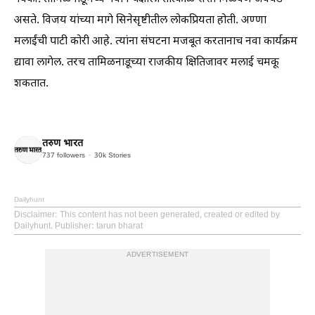
असते. विजय यांच्या मागे सिनेसृष्टीतील लोकप्रियता होती. अण्णा
मलाईंची पाटी कोरी आहे. त्यांना संघटना मजबूत करतानाच नवा कार्यक्रम
द्यावा लागेल. तरच तामिळनाडूच्या राजकीय क्षितिजावर मलाई चमकू
शकतात.
तरुण भारत
737
followers
30k
Stories
Dailyhunt
Disclaimer
: This content has not been generated, created or edited by
Dailyhunt. Publisher: tarun bharat
ADVERTISEMENT