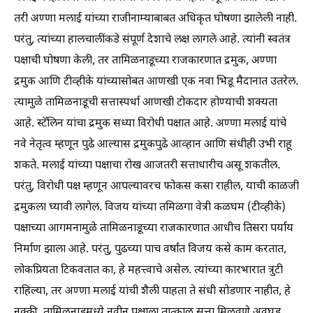
तरी अण्णा मलाई यांच्या राजीनाम्याबाबत अधिकृत घोषणा झालेली नाही.
परंतु, त्यांच्या हालचालींकडे संपूर्ण देशाचे लक्ष लागले आहे. त्यांनी स्वतंत्र
पक्षाची घोषणा केली, तर तामिळनाडूच्या राजकारणात द्रमुक, अण्णा
द्रमुक आणि टीव्हीके यांच्यासोबत आणखी एक नवा भिडू मैदानात उतरेल.
त्यामुळे तामिळनाडूची सत्तास्पर्धा आणखी टोकदार होण्याची शक्यता
आहे. स्टॅलिन यांचा द्रमुक सध्या विरोधी पक्षात आहे. अण्णा मलाई यांचे
नवे नेतृत्व म्हणून पुढे आल्यास द्रमुकपुढे आव्हान आणि संधीही उभी राहू
शकते. मलाई यांच्या पक्षाचा रोख आजतरी सत्ताधारीच असू शकतील.
परंतु, विरोधी पक्ष म्हणून आपल्यावरच फोकस कसा राहील, याची काळजी
द्रमुकला घ्यावी लागेल. विजय यांच्या तमिळगा वेत्री कळघम (टीव्हीके)
पक्षाच्या आगमनामुळे तामिळनाडूच्या राजकारणात आधीच तिसरा पर्याय
निर्माण झाला आहे. परंतु, पुढच्या पाच वर्षांत विजय कसे काम करतात,
लोकप्रियता टिकवतात का, हे महत्त्वाचे असेल. त्यांच्या कारभारात त्रुटी
राहिल्या, तर अण्णा मलाई यांची शैली पाहता ते संधी सोडणार नाहीत, हे
नक्की. तामिळनाडूमध्ये नवीन पक्षाला तात्काळ सत्ता मिळवणे अवघड