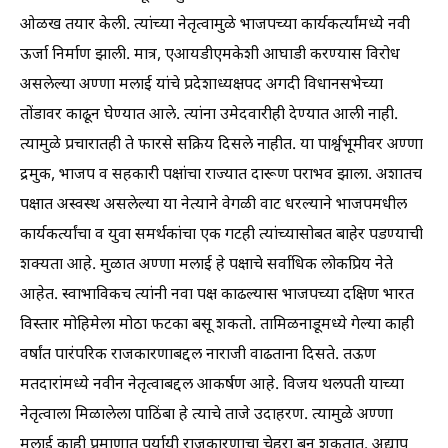
ओळख तयार केली. त्यांच्या नेतृत्वामुळे भाजपच्या कार्यकर्त्यांमध्ये नवी
ऊर्जा निर्माण झाली. मात्र, एआयडीएमकेशी आघाडी करण्यास विरोध
असलेल्या अण्णा मलाई यांचे प्रदेशाध्यक्षपद अगदी विधानसभेच्या
तोंडावर काढून घेण्यात आले. त्यांना उमेदवारीही देण्यात आली नाही.
त्यामुळे प्रचारातही ते फारसे सक्रिय दिसले नाहीत. या पार्श्वभूमीवर अण्णा
द्रमुक, भाजप व सहकारी पक्षांचा राज्यात दारूण पराभव झाला. अशातच
पक्षात अस्वस्थ असलेल्या या नेत्याने वेगळी वाट धरल्याने भाजपमधील
कार्यकर्त्यांचा व युवा समर्थकांचा एक गटही त्यांच्यासोबत बाहेर पडण्याची
शक्यता आहे. मुळात अण्णा मलाई हे पक्षाचे सर्वाधिक लोकप्रिय नेते
आहेत. स्वाभाविकच त्यांनी नवा पक्ष काढल्यास भाजपच्या दक्षिण भारत
विस्तार मोहिमेला मोठा फटका बसू शकतो. तामिळनाडूमध्ये गेल्या काही
वर्षांत पारंपरिक राजकारणाबद्दल नाराजी वाढताना दिसते. तऊण
मतदारांमध्ये नवीन नेतृत्वाबद्दल आकर्षण आहे. विजय थलपती याच्या
नेतृत्वाला मिळालेला पाठिंबा हे त्याचे ताजे उदाहरण. त्यामुळे अण्णा
मलाई काही प्रमाणात पर्यायी राजकारणाचा चेहरा बनू शकतात. अद्याप