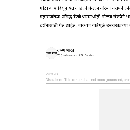
मोठा ओघ दिसून येत आहे. वीकेंडला मोठ्या संख्येने ल
महाराजांच्या प्रसिद्ध कैंची धाममध्येही मोठ्या संख्य
दर्शनासाठी येत आहेत. चारधाम यात्रेमुळे उत्तराखंडच्य
तरुण भारत
735
followers
29k
Stories
Dailyhunt
Disclaimer
: This content has not been generated, crea