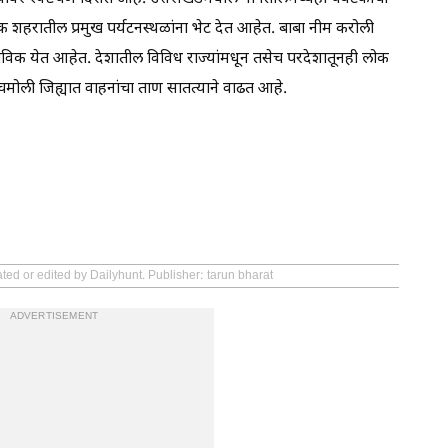
ोक शहरातील प्रमुख पर्यटनस्थळांना भेट देत आहेत. बाबा नीम करोली
ेने भाविक येत आहेत. देशातील विविध राज्यांमधून तसेच परदेशातूनही लोक
ा चमोली जिह्यात वाहनांचा ताण सातत्याने वाढत आहे.
ted or edited by Dailyhunt. Publisher: tarun bharat
ADVERTISEMENT