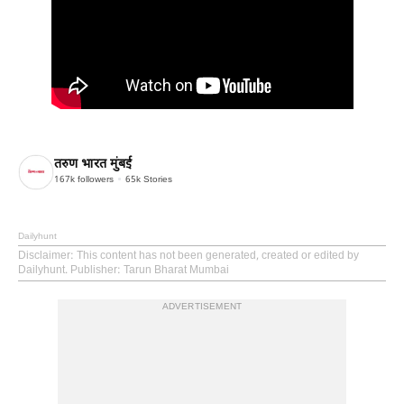
तरुण भारत मुंबई
167k
followers
65k
Stories
Dailyhunt
Disclaimer
: This content has not been generated, created or edited by
Dailyhunt. Publisher: Tarun Bharat Mumbai
ADVERTISEMENT