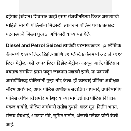
दहेगाव (स्टेशन) शिवारात काही इसम संशयीतरित्या फिरत असल्याची
माहिती सावंगी पोलिसांना मिळाली. त्यावरून पोलिस पथक तत्काळ
घटनास्थळी जिल्हा पुरवठा अधिकारी यांच्यासह गेले.
Diesel and Petrol Seized
त्यावेळी घटनास्थळावर ५४ प्लॅस्टिक
कॅनमध्ये १६२० लिटर डिझेल आणि ३७ प्लॅस्टिक कॅनमध्ये अंदाजे १११०
लिटर पेट्रोल, असे २७३० लिटर डिझेल-पेट्रोल आढळून आले. पोलिसांना
बघताच संशयित इसम पळून जाण्यात यशस्वी झाले. या प्रकरणी
आरोपींविरुद्ध पोलिसांनी गुन्हा नोंद केला. ही कारवाई पोलिस अधीक्षक
सौरभ अग'वाल, अपर पोलिस अधीक्षक सदाशिव वाघमारे, उपविभागीय
पोलिस अधिकारी प्रमोद मकेश्वर यांच्या मार्गदर्शनात पोलिस निरीक्षक
पंकज वाघोडे, पोलिस कर्मचारी सतीश दुधाने, शरद मून, नितीन भगत,
संजय पंचभाई, आकाश गोरे, सुमित राठोड, अंजली गडेकर यांनी केली
आहे.