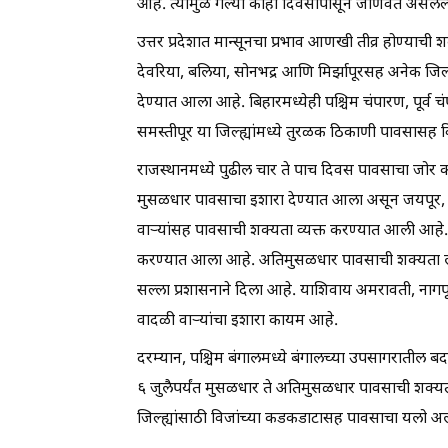
आहे. त्यामुळे गेल्या काही दिवसांपासून जाणवत असलेल्
उत्तर प्रदेशात मान्सूनचा प्रभाव आणखी तीव्र होण्याची श
देवरिया, बलिया, सोनभद्र आणि मिर्झापूरसह अनेक जिल्
देण्यात आला आहे. बिहारमध्येही पश्चिम चंपारण, पूर्
समस्तीपूर या जिल्ह्यांमध्ये तुरळक ठिकाणी पावसासह 
राजस्थानमध्ये पुढील चार ते पाच दिवस पावसाचा जोर 
मुसळधार पावसाचा इशारा देण्यात आला असून जयपूर, 
वाऱ्यांसह पावसाची शक्यता व्यक्त करण्यात आली आहे. मह
करण्यात आला आहे. अतिमुसळधार पावसाची शक्यता लक्
सल्ला प्रशासनाने दिला आहे. याशिवाय अमरावती, नागपूर,
वादळी वाऱ्यांचा इशारा कायम आहे.
दरम्यान, पश्चिम बंगालमध्ये बंगालच्या उपसागरातील ब
६ जुलैपर्यंत मुसळधार ते अतिमुसळधार पावसाची शक्यता
जिल्ह्यांसाठी विजांच्या कडकडाटासह पावसाचा यलो अ