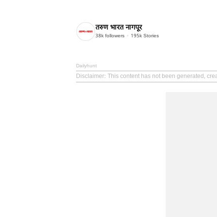
तरुण भारत नागपूर
38k
followers
195k
Stories
Dailyhunt
Disclaimer
: This content has not been generated, cre