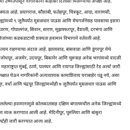
या उष्णतेपासून नागरिकांना काहीसा दिलासा मिळण्याची अपेक्षा आहे.
क्यता आहे. प्रयागराज, कौशांबी, फतेहपूर, चित्रकूट, आग्रा, वाराणसी,
ह्यांमध्ये ९ जुलैपर्यंत मुसळधार पाऊस आणि मेघगर्जनेसह पावसाचा इशारा
व चंपारण, गोपालगंज, सिवान, सारण, मुझफ्फरपूर, वैशाली, दरभंगा आणि
विजांच्या कडकडाटाची शक्यता हवामान विभागाने वर्तवली आहे.
कायम राहण्याचा अंदाज आहे. झालावाड, बांसवाडा आणि डुंगरपूर येथे
जोधपूर, अजमेर, उदयपूर, बिकानेर आणि चुरूसह अनेक भागांमध्ये वादळी
ाराष्ट्रात मुंबई, ठाणे, पालघर आणि रायगड जिल्ह्यांसाठी रेड अलर्ट जारी
षात घेऊन नागरिकांनी अत्यावश्यक कामाशिवाय घराबाहेर पडू नये, असा
 वर्धा आणि चंद्रपूर जिल्ह्यांमध्येही ७ जुलैपर्यंत मुसळधार पाऊस आणि
दललेल्या हवामानामुळे कोलकातासह दक्षिण बंगालमधील अनेक जिल्ह्यांमध्ये
 व्यक्त करण्यात आली आहे. मेदिनीपूर, पुरुलिया आणि बांकुरा
लर्टही जारी करण्यात आला आहे.