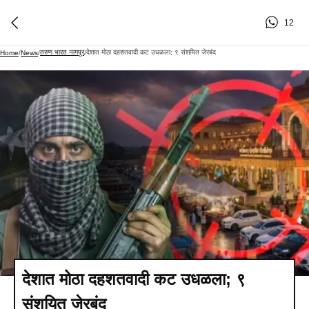
12
तरुण भारत नागपूर
देशात मोठा दहशतवादी कट उधळला; ९ संशयित जेरबंद
Home
/
News
/
/
देशात मोठा दहशतवादी कट उधळला; ९
संशयित जेरबंद