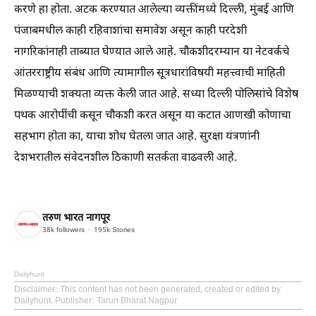
करणे हा होता. अटक करण्यात आलेल्या व्यक्तींमध्ये दिल्ली, मुंबई आणि
पंजाबमधील काही रहिवाशांचा समावेश असून काही परदेशी
नागरिकांनाही ताब्यात घेण्यात आले आहे. चौकशीदरम्यान या नेटवर्कचे
आंतरराष्ट्रीय संबंध आणि त्यामागील सूत्रधारांविषयी महत्त्वाची माहिती
मिळण्याची शक्यता व्यक्त केली जात आहे. सध्या दिल्ली पोलिसांचे विशेष
पथक आरोपींची कसून चौकशी करत असून या कटात आणखी कोणाचा
सहभाग होता का, याचा शोध घेतला जात आहे. सुरक्षा यंत्रणांनी
देशभरातील संवेदनशील ठिकाणी सतर्कता वाढवली आहे.
तरुण भारत नागपूर
38k
followers
195k
Stories
Dailyhunt
Disclaimer
: This content has not been generated, created or edited by
Dailyhunt. Publisher: Tarun Bharat Nagpur