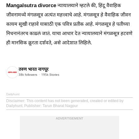
Mangalsutra divorce
न्यायालयाने म्हटले की, हिंदू वैवाहिक
जीवनामध्ये मंगळसूत्र अत्यंत महत्त्वाचे आहे. मंगळसूत्र हे वैवाहिक जीवन
कायम सुखी राहावे यासाठी एक पवित्र प्रतीक आहे. मंगळसूत्र हे पतीच्या
निधनानंतरच काढलं जातं. याचा आधार देत न्यायालयाने मंगळसूत्र हटवणे
ही मानसिक क्रूरता दर्शवते, असे आदेशात लिहिले.
तरुण भारत नागपूर
38k
followers
195k
Stories
Dailyhunt
Disclaimer
: This content has not been generated, created or edited by
Dailyhunt. Publisher: Tarun Bharat Nagpur
ADVERTISEMENT