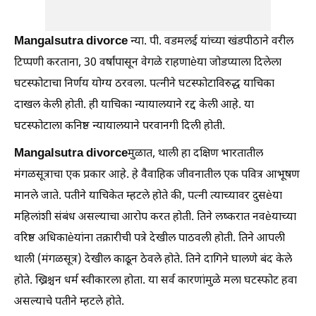
Mangalsutra divorce
न्या. पी. वडमलई यांच्या खंडपीठाने वरील
टिप्पणी करताना, 30 वर्षांपासून वेगळे राहणाèया जोडप्याला दिलेला
घटस्फोटाचा निर्णय योग्य ठरवला. पत्नीने घटस्फोटाविरुद्ध याचिका
दाखल केली होती. ही याचिका न्यायालयाने रद्द केली आहे. या
घटस्फोटाला कनिष्ठ न्यायालयाने परवानगी दिली होती.
Mangalsutra divorce
मुळात, थाली हा दक्षिण भारतातील
मंगळसूत्राचा एक प्रकार आहे. हे वैवाहिक जीवनातील एक पवित्र आभूषण
मानले जाते. पतीने याचिकेत म्हटले होते की, पत्नी त्याच्यावर दुसèया
महिलांशी संबंध असल्याचा आरोप करत होती. तिने लष्करात नवèयाच्या
वरिष्ठ अधिकाèयांना तक्रारीची पत्रे देखील पाठवली होती. तिने आपली
थाली (मंगळसूत्र) देखील काढून ठेवले होते. तिने दागिने घालणे बंद केले
होते. ख्रिश्चन धर्म स्वीकारला होता. या सर्व कारणांमुळे मला घटस्फोट हवा
असल्याचे पतीने म्हटले होते.