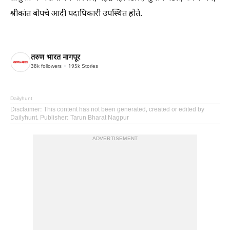
श्रीकांत बोपचे आदी पदाधिकारी उपस्थित होते.
तरुण भारत नागपूर
38k
followers
195k
Stories
Dailyhunt
Disclaimer
: This content has not been generated, created or edited by
Dailyhunt. Publisher: Tarun Bharat Nagpur
ADVERTISEMENT