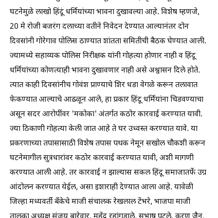
घटनेमुळे लाखो हिंदूं धर्मियांच्या भावना दुखावल्या आहे. विशेष म्हणजे,
20 मे रोजी बजरंग दलाच्या वतीने निवेदन देण्यात आल्यानंतर दोन
दिवसांनी गोरेगाव पोलिस ठाण्यात शांतता समितीची बैठक घेण्यात आली.
ज्यामध्ये सहाय्यक पोलिस निरीक्षक यांनी गोहत्या होणार नाही व हिंदू
धर्मियांच्या कोणत्याही भावना दुखावणार नाही असे अश्वासन दिले होते.
त्यात काही दिवसांनीच गोवंश प्राण्याचे शिर धडा वेगळे करून तलावात
फेकण्यात आल्याचे आढळून आले, हा प्रकार हिंदू धर्मियांना चिडवण्याचा
असून सदर आरोपींवर 'मकोका' अंतर्गत कठोर कारवाई करण्यात यावी.
ज्या ठिकाणी गोहत्या केली जात आहे ते घर उध्वस्त करण्यात यावे. या
प्रकरणाच्या तपासासाठी विशेष तपास पथक नेमून सखोल चौकशी करून
घटनेमागील सुत्रधारांवर कठोर कारवाई करण्यात यावी, अशी मागणी
करण्यात आली आहे. तर कारवाई न झाल्यास सकल हिंदू समाजातर्फे उग्र
आंदोलन करण्यात येईल, असा इशाराही देण्यात आला आहे. यावेळी
जिल्हा मध्यवर्ती बँकेचे माजी संचालक रेखलाल टेंभरे, भाजपा माजी
तालुका अध्यक्ष संजय बारेवार, महेंद्र रहांगडाले, सुभाष पटले, करण जैन,