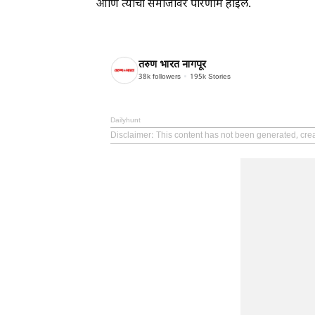
आणि त्याचा समाजावर परिणाम होईल.
तरुण भारत नागपूर
38k
followers
195k
Stories
Dailyhunt
Disclaimer
: This content has not been generated, cre