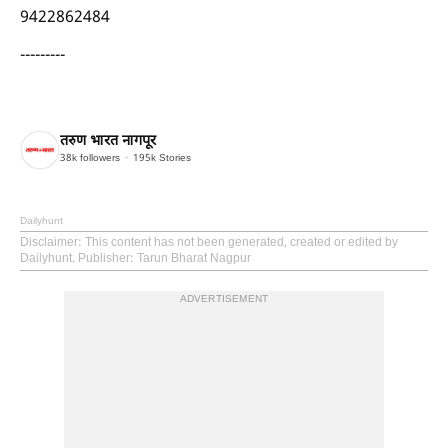
9422862484
---------
तरुण भारत नागपूर
38k
followers
195k
Stories
Dailyhunt
Disclaimer
: This content has not been generated, created or edited by
Dailyhunt. Publisher: Tarun Bharat Nagpur
ADVERTISEMENT