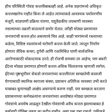
हीच परिस्थिती गोवंश कत्तलीबाबतही आहे. अनेक शहरांमध्ये अधिकृत
कत्तलखानेच नाहीत किंवा जे आहेत त्यांच्याकडे आवश्यक पर्यावरणीय
मंजुरी, सांडपाणी प्रक्रिया यंत्रणा, पशुवैद्यकीय तपासणी व्यवस्था
नसल्याच्या तक्रारी सातत्याने समोर येतात. तरीही मोठ्या प्रमाणावर
जनावरांची कत्तल होत असल्याचे चित्र आहे. काही भागांमध्ये रस्त्याच्या
कडेला, विशिष्ट वस्त्यांमध्ये घरोघरी कत्तल केली जाते. त्यातून निर्माण
होणारा जैविक कचरा, दुर्गंधी आणि रक्तमिश्रित पाणी सार्वजनिक
आरोग्यासाठी धोकादायक ठरते. ही रोजची समस्या तर आहेच; पण बकरी
ईदेला मोठ्या प्रमाणात होणारी कत्तल अधिक चिंताजनक म्हणावी लागेल.
ईदेच्या पृष्ठभूमीवर शेकडो जनावरांच्या कत्तलीनंतर स्वच्छतेची काळजी
घेण्यासाठी स्थानिक स्वराज्य संस्था, प्रशासन अतिरिक्त व्यवस्था उभी करते
याबाबत कुणाचाही आक्षेप असण्याचे कारण नाही. पण स्वच्छता करताना
प्रशासनाच्या कर्मचाèयांना जनावरांच्या अवशेषांत मोठ्या प्रमाणात
गोवंशाचे अवशेष आढळून देखील गोवंशाची अवैध कत्तल झाल्याबाबत हे
कर्मचारी पोलिस तक्रार का करीत नाहीत, असा प्रश्न उभा राहतो. एकीकडे