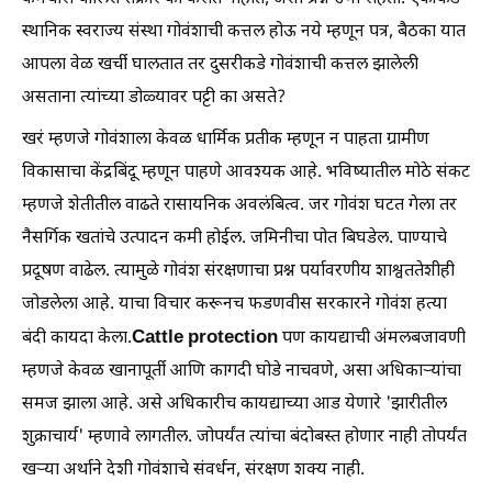
स्थानिक स्वराज्य संस्था गोवंशाची कत्तल होऊ नये म्हणून पत्र, बैठका यात
आपला वेळ खर्ची घालतात तर दुसरीकडे गोवंशाची कत्तल झालेली
असताना त्यांच्या डोळ्यावर पट्टी का असते?
खरं म्हणजे गोवंशाला केवळ धार्मिक प्रतीक म्हणून न पाहता ग्रामीण
विकासाचा केंद्रबिंदू म्हणून पाहणे आवश्यक आहे. भविष्यातील मोठे संकट
म्हणजे शेतीतील वाढते रासायनिक अवलंबित्व. जर गोवंश घटत गेला तर
नैसर्गिक खतांचे उत्पादन कमी होईल. जमिनीचा पोत बिघडेल. पाण्याचे
प्रदूषण वाढेल. त्यामुळे गोवंश संरक्षणाचा प्रश्न पर्यावरणीय शाश्वततेशीही
जोडलेला आहे. याचा विचार करूनच फडणवीस सरकारने गोवंश हत्या
Cattle protection
बंदी कायदा केला.
पण कायद्याची अंमलबजावणी
म्हणजे केवळ खानापूर्ती आणि कागदी घोडे नाचवणे, असा अधिकाऱ्यांचा
समज झाला आहे. असे अधिकारीच कायद्याच्या आड येणारे 'झारीतील
शुक्राचार्य' म्हणावे लागतील. जोपर्यंत त्यांचा बंदोबस्त होणार नाही तोपर्यंत
खऱ्या अर्थाने देशी गोवंशाचे संवर्धन, संरक्षण शक्य नाही.