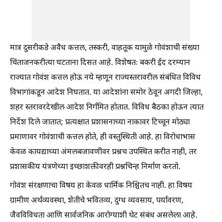
मात्र दुसरीकडे अवैध कत्तल, तस्करी, वाहतूक यामुळे गोवंशाची संख्या
चिंताजनकरीत्या घटताना दिसत आहे. विशेषतः बकरी ईद दरम्यान
राज्यात गोवंश कत्तल होऊ नये म्हणून राज्यस्तरावरील संबंधित विविध
विभागांकडून आदेश निघतात. या आदेशांना समोर ठेवून अगदी जिल्हा,
शहर स्तरावरदेखील आदेश निर्गमित होतात. विविध बैठका होऊन त्यात
निर्देश दिले जातात; प्रत्यक्षात प्रशासनाच्या नाकावर टिच्चून मोठ्या
प्रमाणावर गोवंशाची कत्तल होते, ही वस्तुस्थिती आहे. हा विरोधाभास
केवळ कायद्याच्या अंमलबजावणीवर प्रश्नच उपस्थित करीत नाही, तर
प्रशासकीय यंत्रणेच्या इच्छाशक्तीवरही प्रश्नचिन्ह निर्माण करतो.
गोवंश संरक्षणाचा विषय हा केवळ धार्मिक निश्चितच नाही. हा विषय
ग्रामीण अर्थव्यवस्था, शेतीचे भवितव्य, दुग्ध व्यवसाय, पर्यावरण,
जैवविविधता आणि सार्वजनिक आरोग्याशी थेट संबंध असलेला आहे.