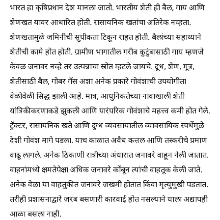
भारत हा कृषिप्रधान देश मानला जातो. भारतीय शेती ही बैल, गाय आणि
शेणखत यावर आधारित होती. रासायनिक खतांचा अतिरेक नव्हता.
शेणखतामुळे जमिनीची सुपीकता टिकून राहत होती. बैलांच्या सहाय्याने
शेतीची कामे होत होती. ग्रामीण भागातील गरीब कुटुंबासाठी गाय म्हणजे
केवळ जनावर नव्हे तर उत्पन्नाचा स्रोत म्हटले जायचे. दूध, शेण, मूत्र,
शेतीसाठी बैल, गोबर गॅस अशा अनेक प्रकारे गोवंशाची उपयोगीता
वेळोवेळी सिद्ध झाली आहे. मात्र, आधुनिकतेच्या नावाखाली शेती
यांत्रिकीकरणाकडे झुकली आणि पारंपरिक गोवंशाचे महत्त्व कमी होत गेले.
ट्रॅक्टर, रासायनिक खते आणि दुग्ध व्यवसायातील व्यावसायिक स्पर्धेमुळे
देशी गोवंश मागे पडला. याच काळात अवैध कत्तल आणि तस्करीचे प्रमाण
वाढू लागले. अनेक ठिकाणी रात्रीच्या अंधारात जनावरे वाहून नेली जातात.
वाहनांमध्ये क्षमतेपेक्षा अधिक जनावरे कोंबून त्यांची वाहतूक केली जाते.
अनेक वेळा या वाहतुकीत जनावरे जखमी होतात किंवा मृत्युमुखी पडतात.
तरीही प्रशासनाद्वारे जरब बसणारी कारवाई होत नसल्याने याला अद्यापही
आळा बसला नाही.