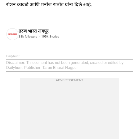
रोशन कावळे आणि मनोज राठोड यांना दिले आहे.
तरुण भारत नागपूर
38k
followers
195k
Stories
Dailyhunt
Disclaimer
: This content has not been generated, created or edited by
Dailyhunt. Publisher: Tarun Bharat Nagpur
ADVERTISEMENT