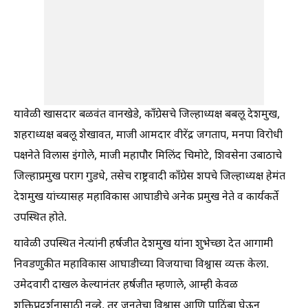
यावेळी खासदार बळवंत वानखेडे, काँग्रेसचे जिल्हाध्यक्ष बबलू देशमुख,
शहराध्यक्ष बबलू शेखावत, माजी आमदार वीरेंद्र जगताप, मनपा विरोधी
पक्षनेते विलास इंगोले, माजी महापौर मिलिंद चिमोटे, शिवसेना उबाठाचे
जिल्हाप्रमुख पराग गुडधे, तसेच राष्ट्रवादी काँग्रेस शपचे जिल्हाध्यक्ष हेमंत
देशमुख यांच्यासह महाविकास आघाडीचे अनेक प्रमुख नेते व कार्यकर्ते
उपस्थित होते.
यावेळी उपस्थित नेत्यांनी हर्षजीत देशमुख यांना शुभेच्छा देत आगामी
निवडणुकीत महाविकास आघाडीच्या विजयाचा विश्वास व्यक्त केला.
उमेदवारी दाखल केल्यानंतर हर्षजीत म्हणाले, आम्ही केवळ
शक्तिप्रदर्शनासाठी नव्हे, तर जनतेचा विश्वास आणि पाठिंबा घेऊन