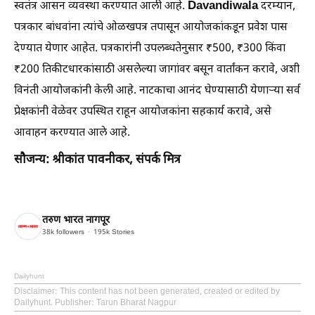
Davandiwala
स्वतंत्र आसन व्यवस्था करण्यात आली आहे.
दरम्यान,
पत्रकार बांधवांना त्यांचे ओळखपत्र तपासून आयोजकांकडून प्रवेश पास
देण्यात येणार आहेत. पत्रकारांनी उपलब्धतेनुसार ₹500, ₹300 किंवा
₹200 तिकीटधारकांसाठी असलेल्या जागांवर बसून वार्तांकन करावे, अशी
विनंती आयोजकांनी केली आहे. नाटकाचा आनंद घेण्यासाठी येणाऱ्या सर्व
प्रेक्षकांनी वेळेवर उपस्थित राहून आयोजकांना सहकार्य करावे, असे
आवाहन करण्यात आले आहे.
सौजन्य: श्रीकांत पावनीकर, संपर्क मित्र
तरुण भारत नागपूर
38k
followers
195k
Stories
Dailyhunt
Disclaimer
: This content has not been generated, created or edited by
Dailyhunt. Publisher: Tarun Bharat Nagpur