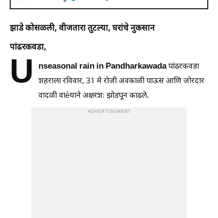
झाडे कोसळली, वीजतारा तुटल्या, घरांचे नुकसान
पांढरकवडा,
U
nseasonal rain in Pandharkawada
पांढरकवडा
शहराला रविवार, 31 मे रोजी अवकाळी पाऊस आणि जोरदार
वादळी वाèयाने अक्षरशः झोडपून काढले.
ADVERTISEMENT