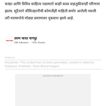
फांद्या आणि विविध साहित्य पडल्याने काही काळ वाहतुकीवरही परिणाम
झाला. सुदैवाने जीवितहानीची कोणतीही माहिती समोर आलेली नसली
तरी मालमत्तेचे मोठ्या प्रमाणावर नुकसान झाले आहे.
तरुण भारत नागपूर
38k
followers
195k
Stories
Dailyhunt
Disclaimer
: This content has not been generated, created or edited by
Dailyhunt. Publisher: Tarun Bharat Nagpur
ADVERTISEMENT