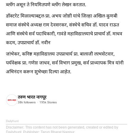
ब्लॉग असून ते नियमितपणे ब्लॉग लेखन करतात.
डॉक्टरेट मिळाल्याबद्दल प्रा. अभय जोशी यांचे जिल्हा अखिल कुणबी
समाज संस्थेचे अध्यक्ष राम देवसरकर, संस्थेचे सचिव डॉ. यादव राऊत
आणि संस्थेचे सर्व पदाधिकारी, गावंडे महाविद्यालयाचे प्राचार्य डॉ. माधव
कदम, उपप्राचार्य डॉ. नवीन
जांभेकर, कनिष्ठ महाविद्यालय उपप्राचार्य प्रा. बालाजी लाभसेटवार,
पर्यवेक्षक प्रा. गणेश जाधव, सर्व विभाग प्रमुख, सर्व प्राध्यापक मित्र यांनी
अभिनंदन करून शुभेच्छा दिल्या आहेत.
तरुण भारत नागपूर
38k
followers
195k
Stories
Dailyhunt
Disclaimer
: This content has not been generated, created or edited by
Dailyhunt. Publisher: Tarun Bharat Nagpur