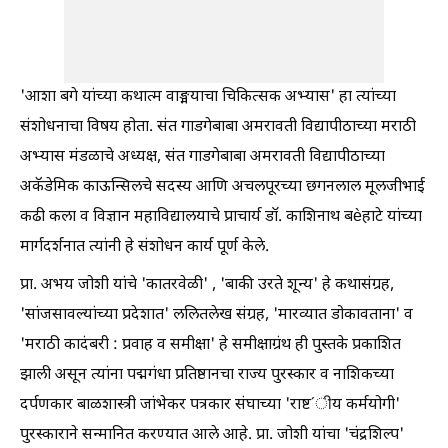
'आशा बगे यांच्या कथात्म वाङ्मयाचा चिकित्सक अभ्यास' हा त्यांच्या
संशोधनाचा विषय होता. संत गाडगेबाबा अमरावती विद्यापीठाच्या मराठी
अभ्यास मंडळाचे अध्यक्ष, संत गाडगेबाबा अमरावती विद्यापीठाच्या
अकॅडेमिक काऊन्सिलचे सदस्य आणि अचलपूरच्या छगनलाल मूलजीभाई
कढी कला व विज्ञान महाविद्यालयाचे प्राचार्य डॉ. काशिनाथ बèहाटे यांच्या
मार्गदर्शनात त्यांनी हे संशोधन कार्य पूर्ण केले.
प्रा. अभय जोशी यांचे 'कातरवेळी' , 'बाकी उरते शून्य' हे कथासंग्रह,
'सांजसावल्यांच्या प्रदेशात' ललितलेख संग्रह, 'मारव्यात डोकावताना' व
'मराठी कादंबरी : प्रवाह व समीक्षा' हे समीक्षाग्रंथ ही पुस्तके प्रकाशित
झाली असून त्यांना पद्मगंधा प्रतिष्ठानचा राज्य पुरस्कार व नाशिकच्या
दर्पणकार बाळशास्त्री जांभेकर पत्रकार संघाच्या 'राष्ट ́ीय कर्मयोगी'
पुरस्काराने सन्मानित करण्यात आले आहे. प्रा. जोशी यांचा 'चंद्रशिल्प'