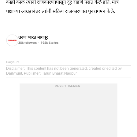
काही काळ त्यांनी राजकारणापासून दूर राहणे पसंत केले होते. मात्र
पक्षाच्या आग्रहानंतर त्यांनी सक्रिय राजकारणात पुनरागमन केले.
तरुण भारत नागपूर
38k
followers
195k
Stories
Dailyhunt
Disclaimer
: This content has not been generated, created or edited by
Dailyhunt. Publisher: Tarun Bharat Nagpur
ADVERTISEMENT