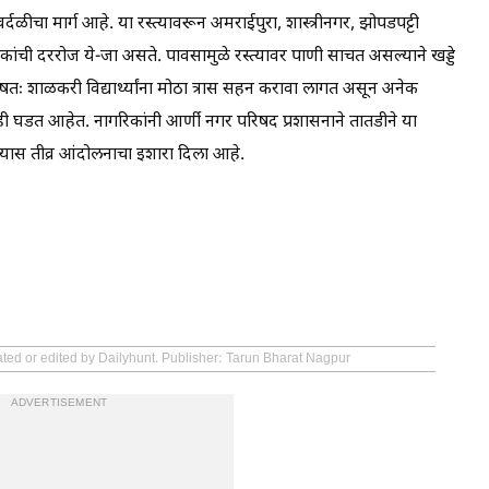
ीचा मार्ग आहे. या रस्त्यावरून अमराईपुरा, शास्त्रीनगर, झोपडपट्टी
ी दररोज ये-जा असते. पावसामुळे रस्त्यावर पाणी साचत असल्याने खड्डे
 शाळकरी विद्यार्थ्यांना मोठा त्रास सहन करावा लागत असून अनेक
 घडत आहेत. नागरिकांनी आर्णी नगर परिषद प्रशासनाने तातडीने या
ल्यास तीव्र आंदोलनाचा इशारा दिला आहे.
ated or edited by Dailyhunt. Publisher: Tarun Bharat Nagpur
ADVERTISEMENT