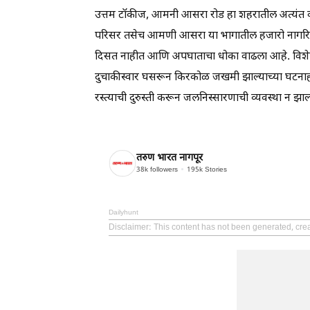
उत्तम टॉकीज, आमनी आसरा रोड हा शहरातील अत्यंत वर्दळ
परिसर तसेच आमणी आसरा या भागातील हजारो नागरिकांच
दिसत नाहीत आणि अपघाताचा धोका वाढला आहे. विशेषतः
दुचाकीस्वार घसरून किरकोळ जखमी झाल्याच्या घटनाही
रस्त्याची दुरुस्ती करून जलनिस्सारणाची व्यवस्था न झा
तरुण भारत नागपूर
38k
followers
195k
Stories
Dailyhunt
Disclaimer
: This content has not been generated, cre