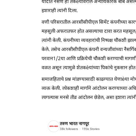
यादीत नसणे ही तकèयांवरील अन्यायकारक बाब असल्याचा 
इशाराही त्यांनी दिला.
वणी परिसरातील आरसीसीपीएल सिमेंट कंपनीच्या कारभा
महसुली अफरातफर होत असल्याचा दावा करत महसूल,
त्यांनी केली. कंपनीच्या व्यवहारांची निष्पक्ष चौकशी 
केले. तसेच आरसीसीपीएल कंपनी वन्यजीवांच्या नैसर्ग
परवान1/2या आणि प्रक्रियेची चौकशी करण्याची मागणी त्य
वळत असून त्यामुळे शेतकèयांच्या पिकांचे नुकसान होत 
समाजहिताचे प्रश्न मांडण्यासाठी काढण्यात येणाèया मो
व्यक्त केली. लोकशाही मार्गाने आंदोलन करण्याच्या अ
लागल्यास मनसे तीव्र आंदोलन छेडेल, असा इशारा त्यांन
तरुण भारत नागपूर
38k
followers
195k
Stories