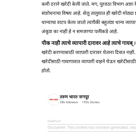
कमी दराने खरेदी केली जाते. मग, पुरवठा विभाग अशा र
संशोधनाचा विषय आहे. सेलू तालुयात ही खरेदी मोठ्या प्
धान्याचा वाटप केला जातो त्यापैकी बहुतांश धान्य व्या
अंकुश का नाही हे न समजण्या पलीकडे आहे.
पीक नाही त्याचे व्यापारी दारावर आहे त्याचे गायब्
त
खरेदी करण्यासाठी व्यापारी दारावर येताना दिसत नाही.
खरेदीसाठी गावागावात व्यापारी वाहने घेऊन खरेदीसाठी य
होतो.
तरुण भारत नागपूर
38k
followers
195k
Stories
Dailyhunt
Disclaimer
: This content has not been generated, cre