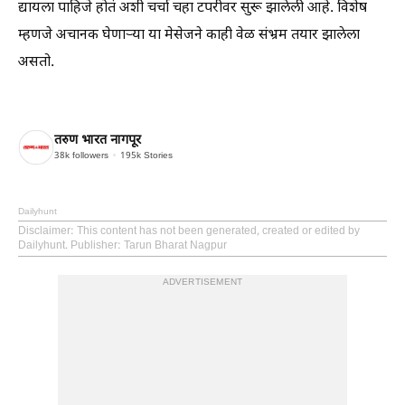
द्यायला पाहिजे होतं अशी चर्चा चहा टपरीवर सुरू झालेली आहे. विशेष
म्हणजे अचानक घेणाऱ्या या मेसेजने काही वेळ संभ्रम तयार झालेला
असतो.
तरुण भारत नागपूर
38k
followers
195k
Stories
Dailyhunt
Disclaimer
: This content has not been generated, created or edited by
Dailyhunt. Publisher: Tarun Bharat Nagpur
ADVERTISEMENT