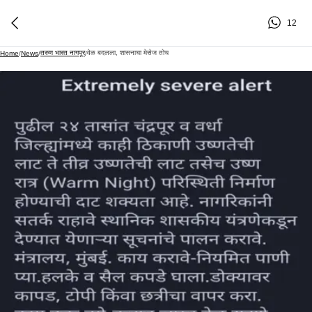
12
तरुण भारत नागपूर
वेळ बदलला, शासनाचा मेसेज तोच
Home
/
News
/
/