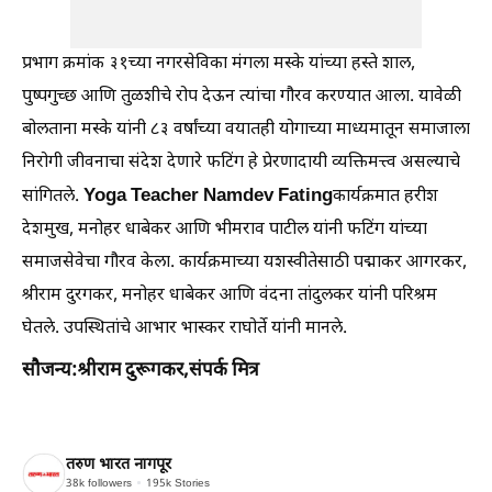
प्रभाग क्रमांक ३१च्या नगरसेविका मंगला मस्के यांच्या हस्ते शाल,
पुष्पगुच्छ आणि तुळशीचे रोप देऊन त्यांचा गौरव करण्यात आला. यावेळी
बोलताना मस्के यांनी ८३ वर्षांच्या वयातही योगाच्या माध्यमातून समाजाला
निरोगी जीवनाचा संदेश देणारे फटिंग हे प्रेरणादायी व्यक्तिमत्त्व असल्याचे
Yoga Teacher Namdev Fating
सांगितले.
कार्यक्रमात हरीश
देशमुख, मनोहर धाबेकर आणि भीमराव पाटील यांनी फटिंग यांच्या
समाजसेवेचा गौरव केला. कार्यक्रमाच्या यशस्वीतेसाठी पद्माकर आगरकर,
श्रीराम दुरगकर, मनोहर धाबेकर आणि वंदना तांदुलकर यांनी परिश्रम
घेतले. उपस्थितांचे आभार भास्कर राघोर्ते यांनी मानले.
सौजन्य:श्रीराम दुरूगकर,संपर्क मित्र
तरुण भारत नागपूर
38k
followers
195k
Stories