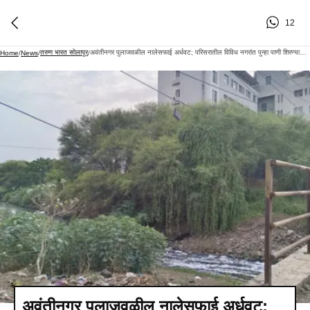
12
तरुण भारत सोलापूर
अवंतीनगर पुलाजवळील नालेसफाई अर्धवट; परिसरातील विविध नगरांत पुन्हा पाणी शिरण्याची भीती
Home
/
News
/
/
अवंतीनगर पुलाजवळील नालेसफाई अर्धवट;