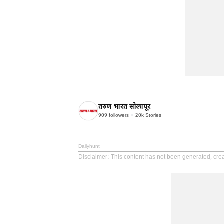
तरुण भारत सोलापूर
909
followers
20k
Stories
Dailyhunt
Disclaimer
: This content has not been generated, cre