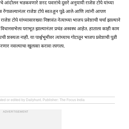
यांचे आंदोलन भडकवणारे शरद पवारांचे दुसरे अनुयायी राजेश टोपे यांच्या
काळ रेंगाळल्यानंतर राजेश टोपे स्वतःहून पुढे आले आणि त्यांनी आपण
 टोपे यांच्यासारख्या निष्ठावंत नेत्याच्या भाजप प्रवेशाची चर्चा झाल्याने
टोपे विधानसभेला पराभूत झाल्यानंतर प्रचंड अस्वस्थ आहेत. हाताला काही काम
ची शक्यता नाही. या पार्श्वभूमीवर त्यांच्याच गोटातून भाजप प्रवेशाची पुडी
श करणार नसल्याचा खुलासा करावा लागला.
ated or edited by Dailyhunt. Publisher: The Focus India
ADVERTISEMENT