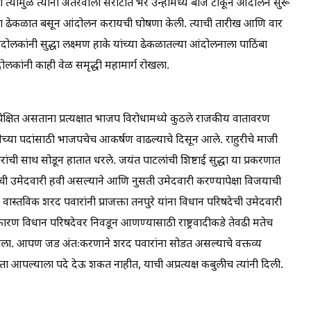
 त्यामुळे त्यांनी अंतरवाली सराटीत भर उन्हामध्ये बाज टाकून आंदोलन सुरू
तातल्या ढेकळात बसून आंदोलन करायची घोषणा केली. त्याची तारीख आणि वार
दोलकांनी सुद्धा लक्ष्मण हाके यांच्या ढेकळातल्या आंदोलनाला पाठिंबा
दोलकांनी काही वेळ समृद्धी महामार्ग रोखला.
ित असताना प्रत्यक्षात भाजप विरोधामध्ये कुठले राजकीय वातावरण
त्तेच्या पदांसाठी भाजपचेच आकर्षण वाढल्याचे दिसून आले. राहुरीचे माजी
रांची साथ सोडून हातात धरले. जयंत पाटलांची शिष्टाई सुद्धा या प्रकरणात
देची उमेदवारी हवी असल्याने आणि नुसती उमेदवारी करण्यापेक्षा विजयाची
. वास्तविक शरद पवारांनी प्राजक्ता तनपुरे यांना विधान परिषदेची उमेदवारी
कारण विधान परिषदेवर निवडून आणण्यासाठी राष्ट्रवादीकडे तेवढी मतेच
 लागला. आपण जड अंतःकरणाने शरद पवारांना सोडत असल्याचे वक्तव्य
आता आपल्याला पदे देऊ शकत नाहीत, याची अप्रत्यक्ष कबुलीच त्यांनी दिली.