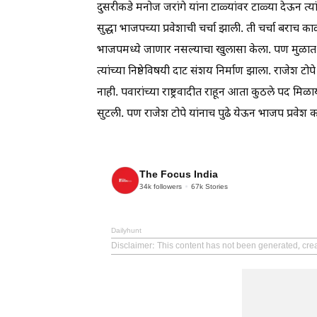
दुसरीकडे मनोज जरांगे यांना टाळ्यांवर टाळ्या देऊन त्
सुद्धा भाजपच्या प्रवेशाची चर्चा झाली. ती चर्चा बराच 
भाजपमध्ये जाणार नसल्याचा खुलासा केला. पण मुळात राजेश
त्यांच्या निष्ठेविषयी दाट संशय निर्माण झाला. राजेश 
नाही. पवारांच्या राष्ट्रवादीत राहून आता कुठले पद मिळाय
सुटली. पण राजेश टोपे यांनाच पुढे येऊन भाजप प्रवे
The Focus India
34k
followers
67k
Stories
Dailyhunt
Disclaimer
: This content has not been generated, cre