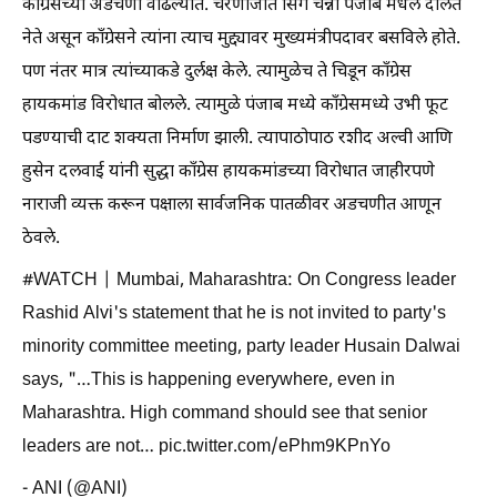
काँग्रेसच्या अडचणी वाढल्यात. चरणीजीत सिंग चन्नी पंजाब मधले दलित
नेते असून काँग्रेसने त्यांना त्याच मुद्द्यावर मुख्यमंत्रीपदावर बसविले होते.
पण नंतर मात्र त्यांच्याकडे दुर्लक्ष केले. त्यामुळेच ते चिडून काँग्रेस
हायकमांड विरोधात बोलले. त्यामुळे पंजाब मध्ये काँग्रेसमध्ये उभी फूट
पडण्याची दाट शक्यता निर्माण झाली. त्यापाठोपाठ रशीद अल्वी आणि
हुसेन दलवाई यांनी सुद्धा काँग्रेस हायकमांडच्या विरोधात जाहीरपणे
नाराजी व्यक्त करून पक्षाला सार्वजनिक पातळीवर अडचणीत आणून
ठेवले.
#WATCH | Mumbai, Maharashtra: On Congress leader
Rashid Alvi's statement that he is not invited to party's
minority committee meeting, party leader Husain Dalwai
says, "…This is happening everywhere, even in
Maharashtra. High command should see that senior
leaders are not… pic.twitter.com/ePhm9KPnYo
- ANI (@ANI)