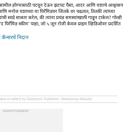
्ये सामील होण्यासाठी पटवून देऊन झटपट पैसा, आदर आणि यशाचे आश्वासन
 आणि मनोज यशाच्या या पिरॅमिडवर जितके वर चढतात, तितकी त्यांच्या
स्वप्ने साकार करेल, की त्यांना प्रचंड समस्यांखाली गाडून टाकेल? गोल्डी
 पिरॅमिड स्कीम' पाहा, जो ५ जून रोजी केवळ प्राइम व्हिडिओवर प्रदर्शित
 कॅन्सरचे निदान
ated or edited by Dailyhunt. Publisher: Webduniya Marathi
ADVERTISEMENT