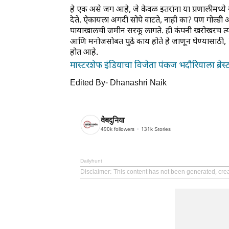
हे एक असे जग आहे, जे केवळ इतरांना या प्रणालीमध
देते. ऐकायला अगदी सोपे वाटते, नाही का? पण गोल्डी
पायाखालची जमीन सरकू लागते. ही कंपनी खरोखरच त्यांची 
आणि मनोजसोबत पुढे काय होते हे जाणून घेण्यासाठी, 'द
होत आहे.
मास्टरशेफ इंडियाचा विजेता पंकज भदौरियाला ब्रेस्ट
Edited By- Dhanashri Naik
वेबदुनिया
490k
followers
131k
Stories
Dailyhunt
Disclaimer
: This content has not been generated, cre