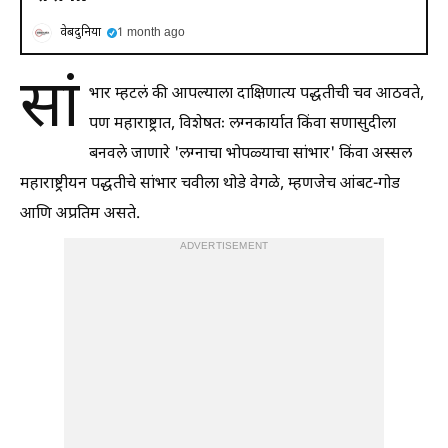
वेबदुनिया
1 month ago
सां
भार म्हटलं की आपल्याला दाक्षिणात्य पद्धतीची चव आठवते,
पण महाराष्ट्रात, विशेषतः लग्नकार्यात किंवा सणासुदीला
बनवले जाणारे 'लग्नाचा भोपळ्याचा सांभार' किंवा अस्सल
महाराष्ट्रीयन पद्धतीचे सांभार चवीला थोडे वेगळे, म्हणजेच आंबट-गोड
आणि अप्रतिम असते.
ADVERTISEMENT