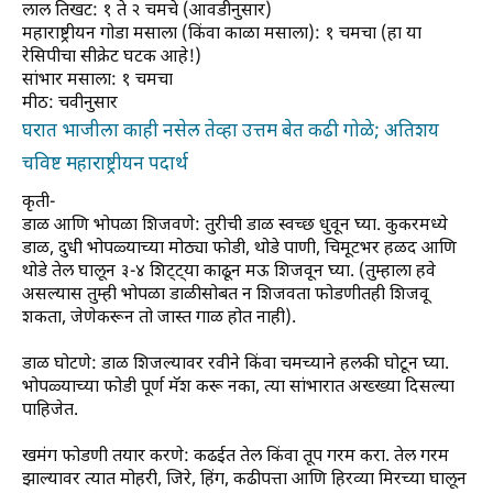
लाल तिखट: १ ते २ चमचे (आवडीनुसार)
महाराष्ट्रीयन गोडा मसाला (किंवा काळा मसाला): १ चमचा (हा या
रेसिपीचा सीक्रेट घटक आहे!)
सांभार मसाला: १ चमचा
मीठ: चवीनुसार
घरात भाजीला काही नसेल तेव्हा उत्तम बेत कढी गोळे; अतिशय
चविष्ट महाराष्ट्रीयन पदार्थ
कृती-
डाळ आणि भोपळा शिजवणे: तुरीची डाळ स्वच्छ धुवून घ्या. कुकरमध्ये
डाळ, दुधी भोपळ्याच्या मोठ्या फोडी, थोडे पाणी, चिमूटभर हळद आणि
थोडे तेल घालून ३-४ शिट्ट्या काढून मऊ शिजवून घ्या. (तुम्हाला हवे
असल्यास तुम्ही भोपळा डाळीसोबत न शिजवता फोडणीतही शिजवू
शकता, जेणेकरून तो जास्त गाळ होत नाही).
डाळ घोटणे: डाळ शिजल्यावर रवीने किंवा चमच्याने हलकी घोटून घ्या.
भोपळ्याच्या फोडी पूर्ण मॅश करू नका, त्या सांभारात अख्ख्या दिसल्या
पाहिजेत.
खमंग फोडणी तयार करणे: कढईत तेल किंवा तूप गरम करा. तेल गरम
झाल्यावर त्यात मोहरी, जिरे, हिंग, कढीपत्ता आणि हिरव्या मिरच्या घालून